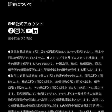
証券について
SNS公式アカウント
法令に基づく表記
●外国為替証拠金（FX）及びCFD取引はレバレッジ取引であり、元本や
利益が保証されていません。●ストップ注文及びロスカット機能は、損
失の限定を保証するものではなく、外国為替、株式、株価指数、商品、
債券等の相場急変等により証拠金以上の損失が発生する事もあります。
●取引に必要な証拠金（個人）FX：約定代金の4％以上、商品CFD：同
5％以上、株式CFD：同20％以上、株価指数CFD：同10％以上、債券
CFD：同2％以上、その他CFD：同20％以上（法人）銘柄ごとに異なり
ます。取引画面にてご確認ください。ただしFXは一般社団法人金融先
物取引業協会が算出した為替リスク想定比率以上となります。為替リス
ク想定比率は金融商品取引業等に関する内閣府令第117条第31項第1号に
規定される定量的計算モデルを用い算出されます。（法・個人共）各種