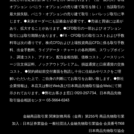
オプション（バニラ・オプションの売り建て取引を除く）：当該取引の
最大損失額。バニラ・オプションの売り建て取引：レバレッジ取引に準
じます。●未決オーダーにも証拠金が必要です。●売値と買値には差が
あり、拡大することがあります。●CFD取引の一部および オプション
取引には取引期限があります。●FX・CFD取引の取引コストおよび手数
料等は次の通りです。株式CFDおよび上場投資商品CFDに係る取引手数
料、出金手数料、ライブデータ・チャートの各利用料、スワップポイン
ト、調達コスト、アドオン、配当金相当額、借株コスト、ノースリッペ
ージ注文保証料、ノックアウトプレミアム。損益通貨と口座通貨の交換
コスト。 ●契約締結前交付書面を熟読し十分に仕組みやリスクをご理
解いただいた上で、ご自身の判断にてお取引をお願い致します。●弊社
企業情報は、本店又は弊社Web及び日本商品先物取引協会Webにて開
示されております。●弊社お客さま窓口 0120-257-734、日本商品先物
取引協会相談センター 03-3664-6243
金融商品取引業 関東財務局長（金商）第255号 商品先物取引業
加入：日本証券業協会 一般社団法人金融先物取引業協会 会員番号1168
日本商品先物取引協会