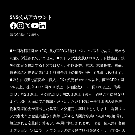
SNS公式アカウント
法令に基づく表記
●外国為替証拠金（FX）及びCFD取引はレバレッジ取引であり、元本や
利益が保証されていません。●ストップ注文及びロスカット機能は、損
失の限定を保証するものではなく、外国為替、株式、株価指数、商品、
債券等の相場急変等により証拠金以上の損失が発生する事もあります。
●取引に必要な証拠金（個人）FX：約定代金の4％以上、商品CFD：同
5％以上、株式CFD：同20％以上、株価指数CFD：同10％以上、債券
CFD：同2％以上、その他CFD：同20％以上（法人）銘柄ごとに異なり
ます。取引画面にてご確認ください。ただしFXは一般社団法人金融先
物取引業協会が算出した為替リスク想定比率以上となります。為替リス
ク想定比率は金融商品取引業等に関する内閣府令第117条第31項第1号に
規定される定量的計算モデルを用い算出されます。（法・個人共）各種
オプション（バニラ・オプションの売り建て取引を除く）：当該取引の