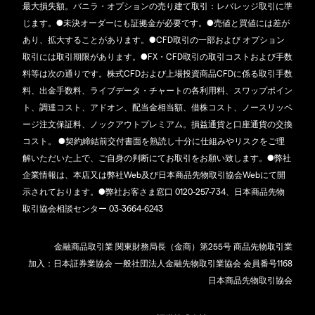
最大損失額。バニラ・オプションの売り建て取引：レバレッジ取引に準
じます。●未決オーダーにも証拠金が必要です。●売値と買値には差が
あり、拡大することがあります。●CFD取引の一部および オプション
取引には取引期限があります。●FX・CFD取引の取引コストおよび手数
料等は次の通りです。株式CFDおよび上場投資商品CFDに係る取引手数
料、出金手数料、ライブデータ・チャートの各利用料、スワップポイン
ト、調達コスト、アドオン、配当金相当額、借株コスト、ノースリッペ
ージ注文保証料、ノックアウトプレミアム。損益通貨と口座通貨の交換
コスト。 ●契約締結前交付書面を熟読し十分に仕組みやリスクをご理
解いただいた上で、ご自身の判断にてお取引をお願い致します。●弊社
企業情報は、本店又は弊社Web及び日本商品先物取引協会Webにて開
示されております。●弊社お客さま窓口 0120-257-734、日本商品先物
取引協会相談センター 03-3664-6243
金融商品取引業 関東財務局長（金商）第255号 商品先物取引業
加入：日本証券業協会 一般社団法人金融先物取引業協会 会員番号1168
日本商品先物取引協会