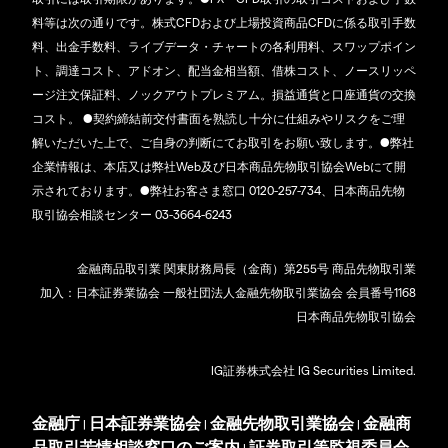
料等は次の通りです。株式CFDおよび上場投資商品CFDに係る取引手数
料、出金手数料、ライブデータ・チャートの各利用料、スワップポイン
ト、調達コスト、アドオン、配当金相当額、借株コスト、ノースリッペ
ージ注文保証料、ノックアウトプレミアム。損益通貨と口座通貨の交換
コスト。 ●契約締結前交付書面を熟読し十分に仕組みやリスクをご理
解いただいた上で、ご自身の判断にてお取引をお願い致します。●弊社
企業情報は、本店又は弊社Web及び日本商品先物取引協会Webにて開
示されております。●弊社お客さま窓口 0120-257-734、日本商品先物
取引協会相談センター 03-3664-6243
金融商品取引業 関東財務局長（金商）第255号 商品先物取引業
加入：日本証券業協会 一般社団法人金融先物取引業協会 会員番号1168
日本商品先物取引協会
IG証券株式会社 IG Securities Limited.
金融庁
日本証券業協会
金融先物取引業協会
金融商
|
|
|
品取引苦情相談窓口のご案内
証券取引等監視委員会