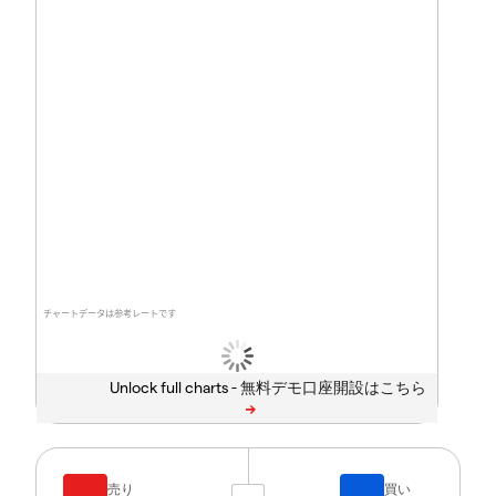
チャートデータは参考レートです
Unlock full charts -
売り
買い