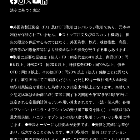
法令に基づく表記
●外国為替証拠金（FX）及びCFD取引はレバレッジ取引であり、元本や
利益が保証されていません。●ストップ注文及びロスカット機能は、損
失の限定を保証するものではなく、外国為替、株式、株価指数、商品、
債券等の相場急変等により証拠金以上の損失が発生する事もあります。
●取引に必要な証拠金（個人）FX：約定代金の4％以上、商品CFD：同
5％以上、株式CFD：同20％以上、株価指数CFD：同10％以上、債券
CFD：同2％以上、その他CFD：同20％以上（法人）銘柄ごとに異なり
ます。取引画面にてご確認ください。ただしFXは一般社団法人金融先
物取引業協会が算出した為替リスク想定比率以上となります。為替リス
ク想定比率は金融商品取引業等に関する内閣府令第117条第31項第1号に
規定される定量的計算モデルを用い算出されます。（法・個人共）各種
オプション（バニラ・オプションの売り建て取引を除く）：当該取引の
最大損失額。バニラ・オプションの売り建て取引：レバレッジ取引に準
じます。●未決オーダーにも証拠金が必要です。●売値と買値には差が
あり、拡大することがあります。●CFD取引の一部および オプション
取引には取引期限があります。●FX・CFD取引の取引コストおよび手数