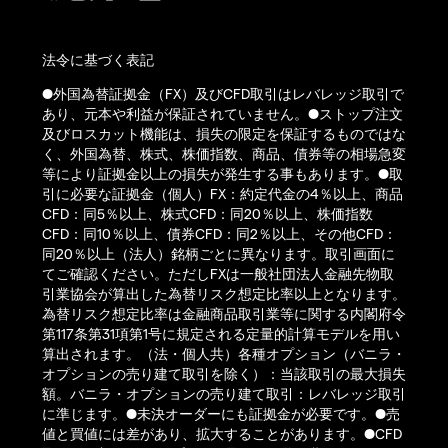
法令に基づく表記
●外国為替証拠金（FX）及びCFD取引はレバレッジ取引で
あり、元本や利益が保証されていません。●ストップ注文
及びロスカット機能は、損失の限定を保証するものではな
く、外国為替、株式、株価指数、商品、債券等の相場急変
等により証拠金以上の損失が発生する事もあります。●取
引に必要な証拠金（個人）FX：約定代金の4％以上、商品
CFD：同5％以上、株式CFD：同20％以上、株価指数
CFD：同10％以上、債券CFD：同2％以上、その他CFD：
同20％以上（法人）銘柄ごとに異なります。取引画面に
てご確認ください。ただしFXは一般社団法人金融先物取
引業協会が算出した為替リスク想定比率以上となります。
為替リスク想定比率は金融商品取引業等に関する内閣府令
第117条第31項第1号に規定される定量的計算モデルを用い
算出されます。（法・個人共）各種オプション（バニラ・
オプションの売り建て取引を除く）：当該取引の最大損失
額。バニラ・オプションの売り建て取引：レバレッジ取引
に準じます。●未決オーダーにも証拠金が必要です。●売
値と買値には差があり、拡大することがあります。●CFD