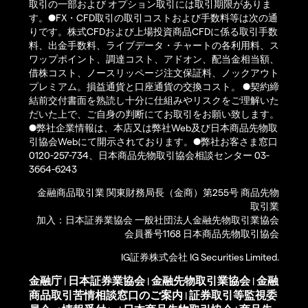
取引の一部および オプション取引には取引期限がありま
す。●FX・CFD取引の取引コストおよび手数料等は次の通
りです。株式CFDおよび上場投資商品CFDに係る取引手数
料、出金手数料、ライブデータ・チャートの各利用料、ス
ワップポイント、調達コスト、アドオン、配当金相当額、
借株コスト、ノースリッページ注文保証料、ノックアウト
プレミアム。損益通貨と口座通貨の交換コスト。 ●契約締
結前交付書面を熟読し十分に仕組みやリスクをご理解いた
だいた上で、ご自身の判断にてお取引をお願い致します。
●弊社企業情報は、本店又は弊社Web及び日本商品先物取
引協会Webにて開示されております。●弊社お客さま窓口
0120-257-734、日本商品先物取引協会相談センター 03-
3664-6243
金融商品取引業 関東財務局長（金商）第255号 商品先物
取引業
加入：日本証券業協会 一般社団法人金融先物取引業協会
会員番号1168 日本商品先物取引協会
IG証券株式会社 IG Securities Limited.
金融庁
日本証券業協会
金融先物取引業協会
金融
|
|
|
商品取引苦情相談窓口のご案内
証券取引等監視委
|