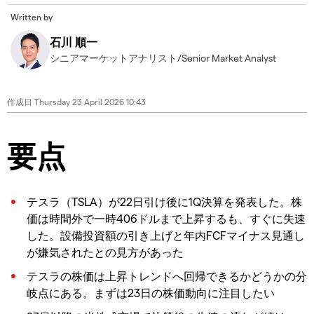
Written by
石川 順一
シニアマーケットアナリスト/Senior Market Analyst
作成日
Thursday 23 April 2026 10:43
要点
テスラ（TSLA）が22日引け後に1Q決算を発表した。株
価は時間外で一時406ドルまで上昇するも、すぐに失速
した。設備投資額の引き上げと年内FCFマイナス見通し
が嫌気されたとの見方があった
テスラの株価は上昇トレンドへ回帰できるかどうかの分
岐点にある。まずは23日の株価動向に注目したい