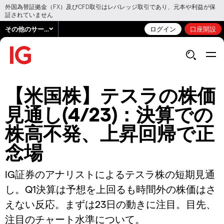
外国為替証拠金（FX）及びCFD取引はレバレッジ取引であり、元本や利益が保
証されていません
その他のサービス
ログイン
口座開設
【米国株】テスラの株価
見通し(4/23)：決算での
株高不発、上昇回帰で正
念場
IG証券のアナリストによるテスラ株の短期見通
し。Q1決算は予想を上回るも時間外の株価はさ
えない反応。まずは23日の動きに注目。目先、
注目のチャート水準について。