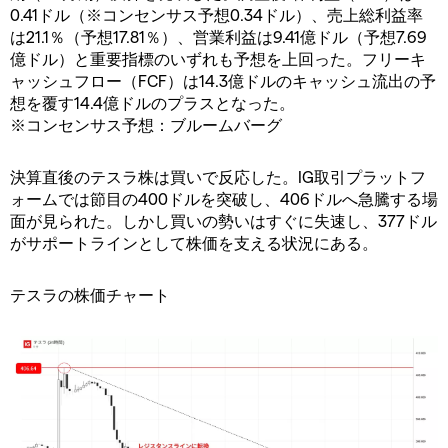
0.41ドル（※コンセンサス予想0.34ドル）、売上総利益率
は21.1％（予想17.81％）、営業利益は9.41億ドル（予想7.69
億ドル）と重要指標のいずれも予想を上回った。フリーキ
ャッシュフロー（FCF）は14.3億ドルのキャッシュ流出の予
想を覆す14.4億ドルのプラスとなった。
※コンセンサス予想：ブルームバーグ
決算直後のテスラ株は買いで反応した。IG取引プラットフ
ォームでは節目の400ドルを突破し、406ドルへ急騰する場
面が見られた。しかし買いの勢いはすぐに失速し、377ドル
がサポートラインとして株価を支える状況にある。
テスラの株価チャート