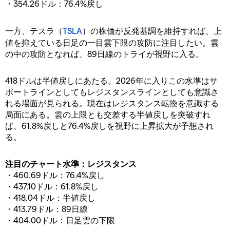
・354.26ドル：76.4%戻し
一方、テスラ（
TSLA
）の株価が反発基調を維持すれば、上
値を抑えている日足の一目雲下限の攻防に注目したい。雲
の中の攻防となれば、89日線のトライが視野に入る。
418ドルは半値戻しにあたる。2026年に入りこの水準はサ
ポートラインとしてもレジスタンスラインとしても意識さ
れる場面が見られる。現在はレジスタンス転換を意識する
局面にある。雲の上限とも交差する半値戻しを突破すれ
ば、61.8%戻しと76.4%戻しを視野に上昇拡大が予想され
る。
注目のチャート水準：レジスタンス
・460.69ドル：76.4%戻し
・437.10ドル：61.8%戻し
・418.04ドル：半値戻し
・413.79ドル：89日線
・404.00ドル：日足雲の下限