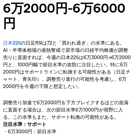
6万2000円-6万6000
円
日本225
の日足RSIは72と「買われ過ぎ」の水準にある。
AI・半導体相場の過熱警戒で原市場の日経平均株価が調整
売りに直面すれば、今週の日本225は6万3000円→6万2000
円と、1000円幅で節目水準の攻防に注目したい。特に6万
2000円はサポートラインに転換する可能性がある（日足チ
ャート、青矢印）。調整売り進行の可能性を考慮し、6万
2000円を今週の下限と想定したい。
調整売り加速で6万2000円を下方ブレイクするほどの急落
に直面する場合は、次の節目水準6万1000円が視野に入
る。この水準もまた、サポート転換の可能性がある。
注目水準：サポート
・6万3000円：節目水準