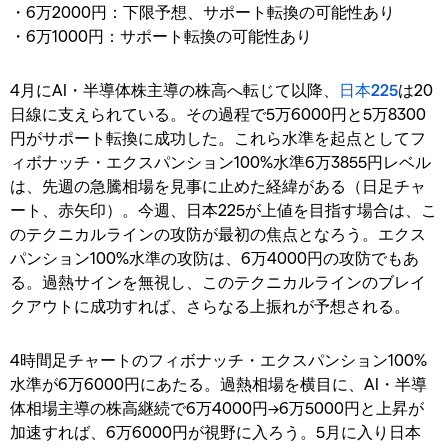
・6万2000円：下限予想、サポート転換の可能性あり
・6万1000円：サポート転換の可能性あり
4月にAI・半導体株主導の株高へ転じて以降、
日本225
は20
日線に支えられている。その過程で5万6000円と5万8300
円がサポート転換に成功した。これら水準を起点としてフ
ィボナッチ・エクスパンション100%水準6万3855円レベル
は、先週の急騰相場を見事に止めた経緯がある（日足チャ
ート、赤矢印）。今週、日本225が上値を目指す場合は、こ
のテクニカルラインの攻防が最初の焦点となろう。エクス
パンション100%水準の攻防は、6万4000円の攻防でもあ
る。過熱サインを無視し、このテクニカルラインのブレイ
クアウトに成功すれば、さらなる上振れが予想される。
4時間足チャートのフィボナッチ・エクスパンション100%
水準が6万6000円にあたる。過熱相場を横目に、AI・半導
体相場主導の株高継続で6万4000円→6万5000円と上昇が
加速すれば、6万6000円が視野に入ろう。5月に入り日本