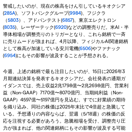
警戒したいのが、現在の株高をけん引しているキオクシア
(
285A
)、ソフトバンクグループ(
9984
)、フジクラ
（
5803
）、アドバンテスト(
6857
)、東京エレクトロン
(
8035
)、レーザーテック(
6920
)などの調整売りだ。米AI・半
導体相場が調整売りのトリガーとなり、これら銘柄で一斉
に売りムードが強まれば、4月以降、フィジカルAI関連銘柄
として株高が加速している安川電機(
6506
)やファナック
(
6954
)にもその影響が波及することが予想される。
今週、上述の銘柄で最も注目したいのが、15日に2026年3
月期連結決算を発表するキオクシアだ。会社発表の通期ガ
イダンスでは、売上収益2兆1798億〜2兆2698億円、営業利
益（Non-GAAP）7170億〜8070億円、当期純利益（Non-
GAAP）4597億〜5197億円を見込む。すでに好業績の期待
を織り込み、同社の株価は2025年末比で4倍超と急騰して
いる。予想通りの内容ならば、翌週（5/18週）の株価の反
応を注視する必要があろう。急騰相場を受け、調整売り圧
力が強まれば、他の関連銘柄にもその影響が波及する可能