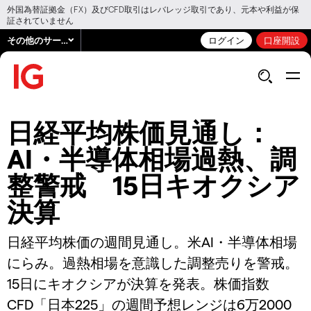
外国為替証拠金（FX）及びCFD取引はレバレッジ取引であり、元本や利益が保
証されていません
その他のサービス
ログイン
口座開設
日経平均株価見通し：
AI・半導体相場過熱、調
整警戒 15日キオクシア
決算
日経平均株価の週間見通し。米AI・半導体相場
にらみ。過熱相場を意識した調整売りを警戒。
15日にキオクシアが決算を発表。株価指数
CFD「日本225」の週間予想レンジは6万2000