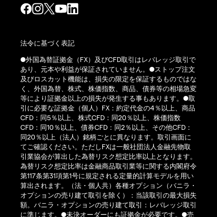
法令に基づく表記
●外国為替証拠金（FX）及びCFD取引はレバレッジ取引で
あり、元本や利益が保証されていません。●ストップ注文
及びロスカット機能は、損失の限定を保証するものではな
く、外国為替、株式、株価指数、商品、債券等の相場急変
等により証拠金以上の損失が発生する事もあります。●取
引に必要な証拠金（個人）FX：約定代金の4％以上、商品
CFD：同5％以上、株式CFD：同20％以上、株価指数
CFD：同10％以上、債券CFD：同2％以上、その他CFD：
同20％以上（法人）銘柄ごとに異なります。取引画面に
てご確認ください。ただしFXは一般社団法人金融先物取
引業協会が算出した為替リスク想定比率以上となります。
為替リスク想定比率は金融商品取引業等に関する内閣府令
第117条第31項第1号に規定される定量的計算モデルを用い
算出されます。（法・個人共）各種オプション（バニラ・
オプションの売り建て取引を除く）：当該取引の最大損失
額。バニラ・オプションの売り建て取引：レバレッジ取引
に準じます。●未決オーダーにも証拠金が必要です。●売