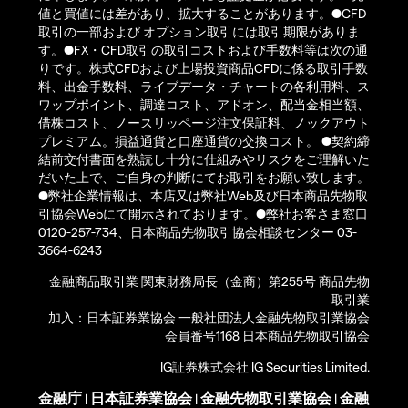
値と買値には差があり、拡大することがあります。●CFD
取引の一部および オプション取引には取引期限がありま
す。●FX・CFD取引の取引コストおよび手数料等は次の通
りです。株式CFDおよび上場投資商品CFDに係る取引手数
料、出金手数料、ライブデータ・チャートの各利用料、ス
ワップポイント、調達コスト、アドオン、配当金相当額、
借株コスト、ノースリッページ注文保証料、ノックアウト
プレミアム。損益通貨と口座通貨の交換コスト。 ●契約締
結前交付書面を熟読し十分に仕組みやリスクをご理解いた
だいた上で、ご自身の判断にてお取引をお願い致します。
●弊社企業情報は、本店又は弊社Web及び日本商品先物取
引協会Webにて開示されております。●弊社お客さま窓口
0120-257-734、日本商品先物取引協会相談センター 03-
3664-6243
金融商品取引業 関東財務局長（金商）第255号 商品先物
取引業
加入：日本証券業協会 一般社団法人金融先物取引業協会
会員番号1168 日本商品先物取引協会
IG証券株式会社 IG Securities Limited.
金融庁
日本証券業協会
金融先物取引業協会
金融
|
|
|