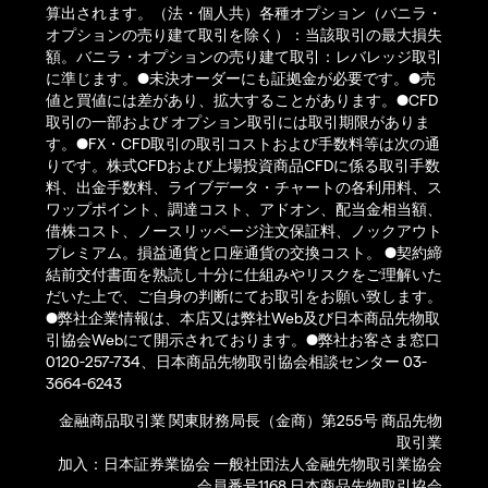
算出されます。（法・個人共）各種オプション（バニラ・
オプションの売り建て取引を除く）：当該取引の最大損失
額。バニラ・オプションの売り建て取引：レバレッジ取引
に準じます。●未決オーダーにも証拠金が必要です。●売
値と買値には差があり、拡大することがあります。●CFD
取引の一部および オプション取引には取引期限がありま
す。●FX・CFD取引の取引コストおよび手数料等は次の通
りです。株式CFDおよび上場投資商品CFDに係る取引手数
料、出金手数料、ライブデータ・チャートの各利用料、ス
ワップポイント、調達コスト、アドオン、配当金相当額、
借株コスト、ノースリッページ注文保証料、ノックアウト
プレミアム。損益通貨と口座通貨の交換コスト。 ●契約締
結前交付書面を熟読し十分に仕組みやリスクをご理解いた
だいた上で、ご自身の判断にてお取引をお願い致します。
●弊社企業情報は、本店又は弊社Web及び日本商品先物取
引協会Webにて開示されております。●弊社お客さま窓口
0120-257-734、日本商品先物取引協会相談センター 03-
3664-6243
金融商品取引業 関東財務局長（金商）第255号 商品先物
取引業
加入：日本証券業協会 一般社団法人金融先物取引業協会
会員番号1168 日本商品先物取引協会