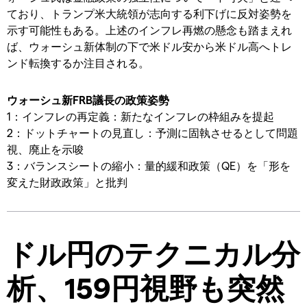
ており、トランプ米大統領が志向する利下げに反対姿勢を
示す可能性もある。上述のインフレ再燃の懸念も踏まえれ
ば、ウォーシュ新体制の下で米ドル安から米ドル高へトレ
ンド転換するか注目される。
ウォーシュ新FRB議長の政策姿勢
1：インフレの再定義：新たなインフレの枠組みを提起
2：ドットチャートの見直し：予測に固執させるとして問題
視、廃止を示唆
3：バランスシートの縮小：量的緩和政策（QE）を「形を
変えた財政政策」と批判
ドル円のテクニカル分
析、159円視野も突然