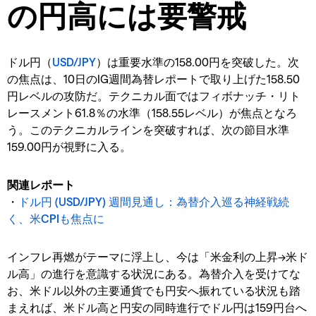
の円高には要警戒
ドル円（
USD/JPY
）は重要水準の158.00円を突破した。次
の焦点は、10日のIG週間為替レポートで取り上げた158.50
円レベルの攻防だ。テクニカル面ではフィボナッチ・リト
レースメント61.8％の水準（158.55レベル）が焦点となろ
う。このテクニカルラインを突破すれば、次の節目水準
159.00円が視野に入る。
関連レポート
・
ドル円 (USD/JPY) 週間見通し：為替介入巡る神経戦続
く、米CPIも焦点に
インフレ再燃がテーマに浮上し、今は「米金利の上昇→米ド
ル高」の進行を意識する状況にある。為替介入を受けてな
お、米ドル以外の主要通貨でも円安へ振れている状況も踏
まえれば、米ドル高と円安の同時進行でドル円は159円台へ