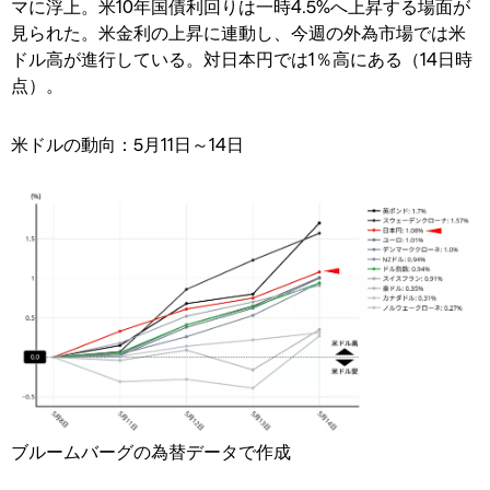
マに浮上。米10年国債利回りは一時4.5%へ上昇する場面が
見られた。米金利の上昇に連動し、今週の外為市場では米
ドル高が進行している。対日本円では1％高にある（14日時
点）。
米ドルの動向：5月11日～14日
ブルームバーグの為替データで作成