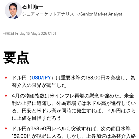
石川 順一
シニアマーケットアナリスト/Senior Market Analyst
作成日
Friday 15 May 2026 01:31
要点
ドル円（
USD/JPY
）は重要水準の158.00円を突破し、為
替介入の限界が露呈した
4月の物価指数は米インフレ再燃の懸念を強めた。米金
利の上昇に追随し、外為市場では米ドル高が進行してい
る。円安と米ドル高が同時に発生すれば、ドル円はさら
に上値を目指すだろう
ドル円が158.50円レベルも突破すれば、次の節目水準
159.00円が視野に入る。しかし、上昇加速は為替介入絡