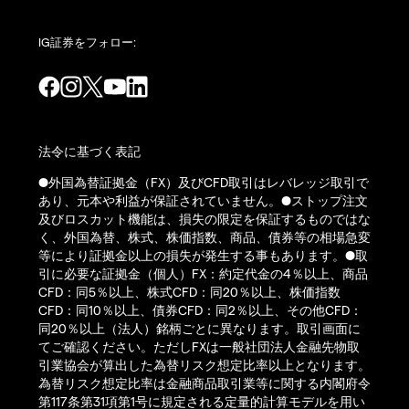
IG証券をフォロー:
法令に基づく表記
●外国為替証拠金（FX）及びCFD取引はレバレッジ取引で
あり、元本や利益が保証されていません。●ストップ注文
及びロスカット機能は、損失の限定を保証するものではな
く、外国為替、株式、株価指数、商品、債券等の相場急変
等により証拠金以上の損失が発生する事もあります。●取
引に必要な証拠金（個人）FX：約定代金の4％以上、商品
CFD：同5％以上、株式CFD：同20％以上、株価指数
CFD：同10％以上、債券CFD：同2％以上、その他CFD：
同20％以上（法人）銘柄ごとに異なります。取引画面に
てご確認ください。ただしFXは一般社団法人金融先物取
引業協会が算出した為替リスク想定比率以上となります。
為替リスク想定比率は金融商品取引業等に関する内閣府令
第117条第31項第1号に規定される定量的計算モデルを用い