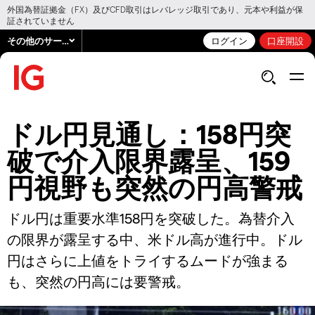
外国為替証拠金（FX）及びCFD取引はレバレッジ取引であり、元本や利益が保
証されていません
その他のサービス
ログイン
口座開設
ドル円見通し：158円突
破で介入限界露呈、159
円視野も突然の円高警戒
ドル円は重要水準158円を突破した。為替介入
の限界が露呈する中、米ドル高が進行中。ドル
円はさらに上値をトライするムードが強まる
も、突然の円高には要警戒。