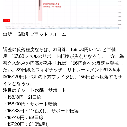
出所：IG取引プラットフォーム
調整の反落程度ならば、21日線、158.00円レベルと半値
戻、157.88レベルのサポート転換が焦点となろう。一方、為
替介入絡みの円高が発生すれば、156円台への反落を警戒し
たい。89日線とフィボナッチ・リトレースメント61.8％水
準157.20円レベルの下方ブレイクは、156円台へ反落するサ
インとなろう。
注目のチャート水準：サポート
・158.18円：21日線
・158.00円：サポート転換
・157.88円：半値戻し、サポート転換
・157.46円：89日線
・157.20円：61.8%戻し