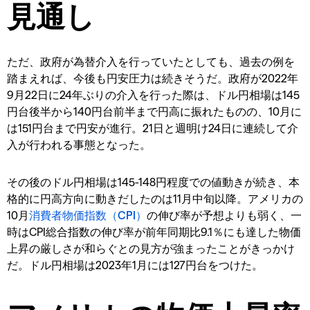
見通し
ただ、政府が為替介入を行っていたとしても、過去の例を
踏まえれば、今後も円安圧力は続きそうだ。政府が2022年
9月22日に24年ぶりの介入を行った際は、ドル円相場は145
円台後半から140円台前半まで円高に振れたものの、10月に
は151円台まで円安が進行。21日と週明け24日に連続して介
入が行われる事態となった。
その後のドル円相場は145-148円程度での値動きが続き、本
格的に円高方向に動きだしたのは11月中旬以降。アメリカの
10月
消費者物価指数（CPI）
の伸び率が予想よりも弱く、一
時はCPI総合指数の伸び率が前年同期比9.1％にも達した物価
上昇の厳しさが和らぐとの見方が強まったことがきっかけ
だ。ドル円相場は2023年1月には127円台をつけた。