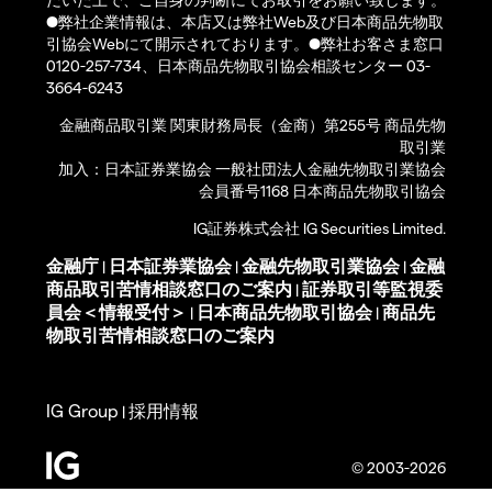
●弊社企業情報は、本店又は弊社Web及び日本商品先物取
引協会Webにて開示されております。●弊社お客さま窓口
0120-257-734、日本商品先物取引協会相談センター 03-
3664-6243
金融商品取引業 関東財務局長（金商）第255号 商品先物
取引業
加入：日本証券業協会 一般社団法人金融先物取引業協会
会員番号1168 日本商品先物取引協会
IG証券株式会社 IG Securities Limited.
金融庁
日本証券業協会
金融先物取引業協会
金融
|
|
|
商品取引苦情相談窓口のご案内
証券取引等監視委
|
員会＜情報受付＞
日本商品先物取引協会
商品先
|
|
物取引苦情相談窓口のご案内
IG Group
採用情報
|
© 2003-2026