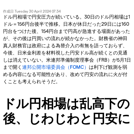
作成日
Tuesday 30 April 2024 07:34
ドル円相場で円安圧力が続いている。30日のドル円相場は1
ドル＝156円台後半で推移。日本が休日だった29日には160
円台をつけた後、154円台まで円高が急進する場面があった
が、その後は円買いの流れが続かなかった。財務省の神田
真人財務官は政府による為替介入の有無を語っておらず、
今後、日米金利差を材料視した円安ドル高が続くとの見通
しは消えていない。米連邦準備制度理事会（FRB）が5月1日
まで開く
連邦公開市場委員会（FOMC）
は利下げ観測を弱
める内容になる可能性があり、改めて円安の流れに火が付
くことも考えられそうだ。
ドル円相場は乱高下の
後、じわじわと円安に