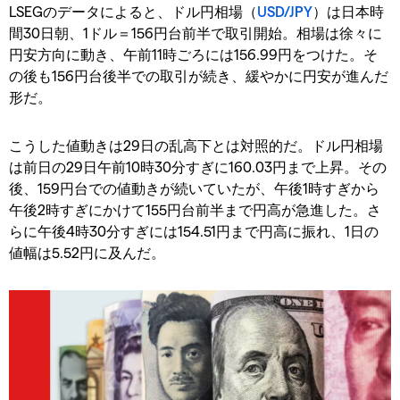
LSEGのデータによると、ドル円相場（
USD/JPY
）は日本時
間30日朝、1ドル＝156円台前半で取引開始。相場は徐々に
円安方向に動き、午前11時ごろには156.99円をつけた。そ
の後も156円台後半での取引が続き、緩やかに円安が進んだ
形だ。
こうした値動きは29日の乱高下とは対照的だ。ドル円相場
は前日の29日午前10時30分すぎに160.03円まで上昇。その
後、159円台での値動きが続いていたが、午後1時すぎから
午後2時すぎにかけて155円台前半まで円高が急進した。さ
らに午後4時30分すぎには154.51円まで円高に振れ、1日の
値幅は5.52円に及んだ。