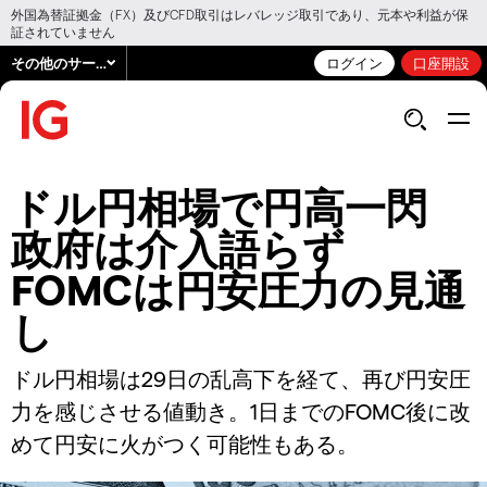
外国為替証拠金（FX）及びCFD取引はレバレッジ取引であり、元本や利益が保
証されていません
その他のサービス
ログイン
口座開設
ドル円相場で円高一閃
政府は介入語らず
FOMCは円安圧力の見通
し
ドル円相場は29日の乱高下を経て、再び円安圧
力を感じさせる値動き。1日までのFOMC後に改
めて円安に火がつく可能性もある。