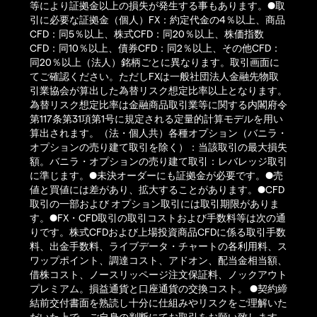
等により証拠金以上の損失が発生する事もあります。●取
引に必要な証拠金（個人）FX：約定代金の4％以上、商品
CFD：同5％以上、株式CFD：同20％以上、株価指数
CFD：同10％以上、債券CFD：同2％以上、その他CFD：
同20％以上（法人）銘柄ごとに異なります。取引画面に
てご確認ください。ただしFXは一般社団法人金融先物取
引業協会が算出した為替リスク想定比率以上となります。
為替リスク想定比率は金融商品取引業等に関する内閣府令
第117条第31項第1号に規定される定量的計算モデルを用い
算出されます。（法・個人共）各種オプション（バニラ・
オプションの売り建て取引を除く）：当該取引の最大損失
額。バニラ・オプションの売り建て取引：レバレッジ取引
に準じます。●未決オーダーにも証拠金が必要です。●売
値と買値には差があり、拡大することがあります。●CFD
取引の一部および オプション取引には取引期限がありま
す。●FX・CFD取引の取引コストおよび手数料等は次の通
りです。株式CFDおよび上場投資商品CFDに係る取引手数
料、出金手数料、ライブデータ・チャートの各利用料、ス
ワップポイント、調達コスト、アドオン、配当金相当額、
借株コスト、ノースリッページ注文保証料、ノックアウト
プレミアム。損益通貨と口座通貨の交換コスト。 ●契約締
結前交付書面を熟読し十分に仕組みやリスクをご理解いた
だいた上で、ご自身の判断にてお取引をお願い致します。