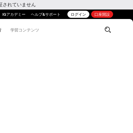
証されていません
IGアカデミー
ヘルプ&サポート
ログイン
口座開設
析
学習コンテンツ