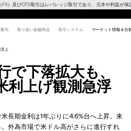
（FX）及びCFD取引はレバレッジ取引であり、元本や利益が保
用案内
取り扱い金融商品
取引システム
マーケット情報＆分
急浮上
進行で下落拡大も、
米利上げ観測急浮
米長期金利は1年ぶりに4.6%台へ上昇。来
る。外為市場で米ドル高がさらに進行すれ