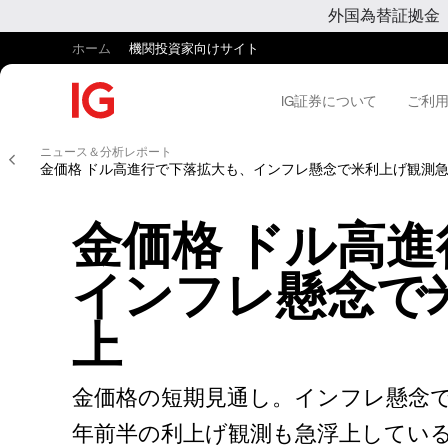
外国為替証拠金
ホーム
機関投資家向けサイト
IG証券について
ご利
ニュース＆分析レポート
金価格 ドル高進行で下落拡大も、インフレ懸念で米利上げ観測
金価格 ドル高
インフレ懸念で
上
金価格の短期見通し。インフレ懸念で
年前半の利上げ観測も急浮上してい