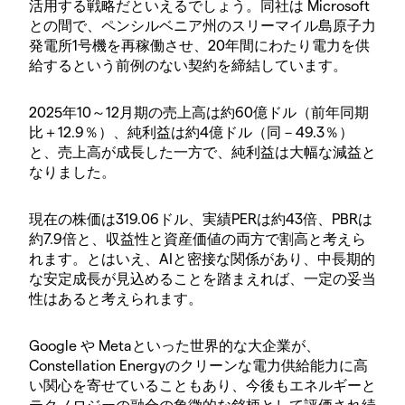
活用する戦略だといえるでしょう。同社は Microsoft
との間で、ペンシルベニア州のスリーマイル島原子力
発電所1号機を再稼働させ、20年間にわたり電力を供
給するという前例のない契約を締結しています。
2025年10～12月期の売上高は約60億ドル（前年同期
比＋12.9％）、純利益は約4億ドル（同－49.3％）
と、売上高が成長した一方で、純利益は大幅な減益と
なりました。
現在の株価は319.06ドル、実績PERは約43倍、PBRは
約7.9倍と、収益性と資産価値の両方で割高と考えら
れます。とはいえ、AIと密接な関係があり、中長期的
な安定成長が見込めることを踏まえれば、一定の妥当
性はあると考えられます。
Google や Metaといった世界的な大企業が、
Constellation Energyのクリーンな電力供給能力に高
い関心を寄せていることもあり、今後もエネルギーと
テクノロジーの融合の象徴的な銘柄として評価され続