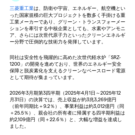
三菱重工業
は、防衛や宇宙、エネルギー、航空機とい
った国家規模の巨大プロジェクトを数多く手掛ける重
工業メーカーであり、グリーン・トランスフォーメー
ションを牽引する中核企業としても、水素やアンモニ
ア、さらには次世代原子力といったクリーンエネルギ
ー分野で圧倒的な技術力を発揮しています。
同社は安全性を飛躍的に高めた次世代軽水炉「SRZ-
1200」の開発を進めており、世界のエネルギー安全
保障と脱炭素化を支えるクリーンなベースロード電源
として期待が集まっています。
2026年3月期第3四半期（2025年4月1日～2025年12
月31日）の決算では、売上収益が約3兆3,269億円
（前年同期比＋9.2％）、事業利益は約3,012億円（同
＋25.5％）、親会社の所有者に帰属する四半期利益は
約2,109億円（同＋22.6％）と、大幅な増益を達成し
ました。