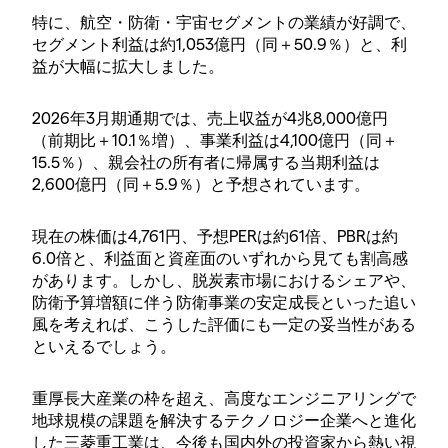
特に、航空・防衛・宇宙セグメントの業績が好調で、
セグメント利益は約1,053億円（同＋50.9％）と、利
益が大幅に拡大しました。
2026年3月期通期では、売上収益が4兆8,000億円
（前期比＋10.1％増）、事業利益は4,100億円（同＋
15.5％）、親会社の所有者に帰属する当期利益は
2,600億円（同＋5.9％）と予想されています。
現在の株価は4,761円、予想PERは約61倍、PBRは約
6.0倍と、利益面と資産面のいずれから見ても割高感
があります。しかし、脱炭素市場におけるシェアや、
防衛予算増額に伴う防衛事業の安定成長といった追い
風を考えれば、こうした評価にも一定の妥当性がある
といえるでしょう。
重厚長大産業の枠を超え、高度なエンジニアリングで
地球規模の課題を解決するテクノロジー企業へと進化
した三菱重工業は、今後も国内外の投資家から熱い視