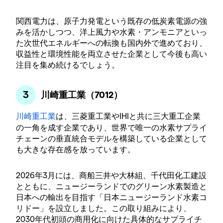
関西電力は、原子力発電という既存の低炭素電源の強
みを活かしつつ、洋上風力や水素・アンモニアといっ
た次世代エネルギーへの転換も国内外で進めており、
収益性と環境性能を両立させた企業として今後も高い
注目を集め続けるでしょう。
川崎重工業（7012）
川崎重工業
は、三菱重工業やIHIと共に三大重工企業
の一角を成す企業であり、世界で唯一の水素サプライ
チェーンの垂直統合モデルを構築している企業として
も大きな存在感を放っています。
2026年3月には、商船三井や大林組、千代田化工建設
とともに、ニュージーランドでのグリーン水素製造と
日本への輸出を目指す「日本ニュージーランド水素コ
リドー」を設立しました。この取り組みにより、
2030年代初頭の商用化に向けた具体的なサプライチ