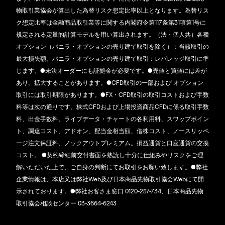
物取引業協会が算出した為替リスク想定比率以上となります。為替リス
ク想定比率は金融商品取引業等に関する内閣府令第117条第31項第1号に
規定される定量的計算モデルを用い算出されます。（法・個人共）各種
オプション（バニラ・オプションの売り建て取引を除く）：当該取引の
最大損失額。バニラ・オプションの売り建て取引：レバレッジ取引に準
じます。●未決オーダーにも証拠金が必要です。●売値と買値には差が
あり、拡大することがあります。●CFD取引の一部および オプション
取引には取引期限があります。●FX・CFD取引の取引コストおよび手数
料等は次の通りです。株式CFDおよび上場投資商品CFDに係る取引手数
料、出金手数料、ライブデータ・チャートの各利用料、スワップポイン
ト、調達コスト、アドオン、配当金相当額、借株コスト、ノースリッペ
ージ注文保証料、ノックアウトプレミアム。損益通貨と口座通貨の交換
コスト。 ●契約締結前交付書面を熟読し十分に仕組みやリスクをご理
解いただいた上で、ご自身の判断にてお取引をお願い致します。●弊社
企業情報は、本店又は弊社Web及び日本商品先物取引協会Webにて開
示されております。●弊社お客さま窓口 0120-257-734、日本商品先物
取引協会相談センター 03-3664-6243