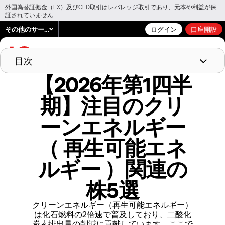
外国為替証拠金（FX）及びCFD取引はレバレッジ取引であり、元本や利益が保
証されていません
その他のサービス
ログイン
口座開設
目次
【2026年第1四半
クリーンエネルギー（再生可能エネルギー）
株とは？
注目の再生可能エネルギー関連銘柄5選
期】注目のクリ
これらの銘柄を取引するには
ーンエネルギー
（ 再生可能エネ
ルギー ）関連の
株5選
クリーンエネルギー（再生可能エネルギー）
は化石燃料の2倍速で普及しており、二酸化
炭素排出量の削減に貢献しています。ここで