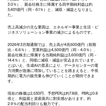
3.0％）、親会社株主に帰属する四半期純利益は約
3,401億円（同－6.1％）と、減収・減益となりまし
た。
売上高減少の主な要因は、エネルギー事業と生活・ビ
ジネスソリューション事業の減少によるものです。
2026年3月期通期では、売上高が4兆500億円（前期
比－6.6％）、営業利益は4,500億円（同－4.0％）、
親会社株主に帰属する当期純利益は3,600億円（同－
14.4％）と、同様に減収・減益が見込まれています。
とはいえ、生成AIの普及により、データセンターの電
力消費が急激に増加していることを踏まえると、中長
期的に電力の販売量も伸びていくことが期待できま
す。
現在の株価は2,530円、予想PERは約7.8倍、PBRは0.8
倍と、利益面と資産面共に割安感があります。約
2.9％の配当利回りも魅力です。