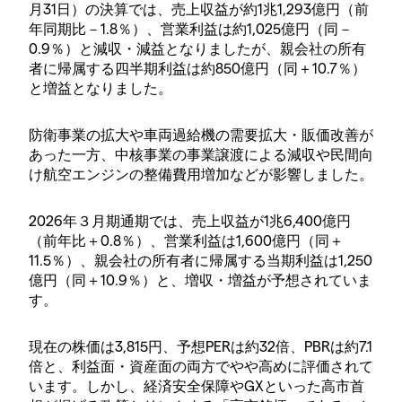
月31日）の決算では、売上収益が約1兆1,293億円（前
年同期比－1.8％）、営業利益は約1,025億円（同－
0.9％）と減収・減益となりましたが、親会社の所有
者に帰属する四半期利益は約850億円（同＋10.7％）
と増益となりました。
防衛事業の拡大や車両過給機の需要拡大・販価改善が
あった一方、中核事業の事業譲渡による減収や民間向
け航空エンジンの整備費用増加などが影響しました。
2026年３月期通期では、売上収益が1兆6,400億円
（前年比＋0.8％）、営業利益は1,600億円（同＋
11.5％）、親会社の所有者に帰属する当期利益は1,250
億円（同＋10.9％）と、増収・増益が予想されていま
す。
現在の株価は3,815円、予想PERは約32倍、PBRは約7.1
倍と、利益面・資産面の両方でやや高めに評価されて
います。しかし、経済安全保障やGXといった高市首