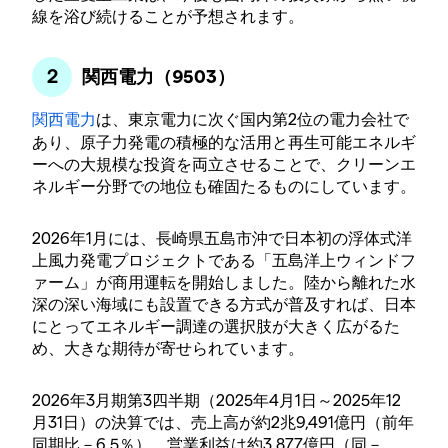
線を浴び続けることが予想されます。
関西電力（9503）
関西電力
は、東京電力に次ぐ国内第2位の電力会社で
あり、原子力発電の積極的な活用と再生可能エネルギ
ーへの大規模な投資を両立させることで、クリーンエ
ネルギー分野での地位も確固たるものにしています。
2026年1月には、長崎県五島市沖で日本初の浮体式洋
上風力発電プロジェクトである「五島洋上ウィンドフ
ァーム」が商用運転を開始しました。陸から離れた水
深の深い海域にも設置できる方式が普及すれば、日本
にとってエネルギー調達の選択肢が大きく広がるた
め、大きな期待が寄せられています。
2026年3月期第3四半期（2025年4月1日～2025年12
月31日）の決算では、売上高が約2兆9,491億円（前年
同期比－6.5％）、営業利益は約3,877億円（同－