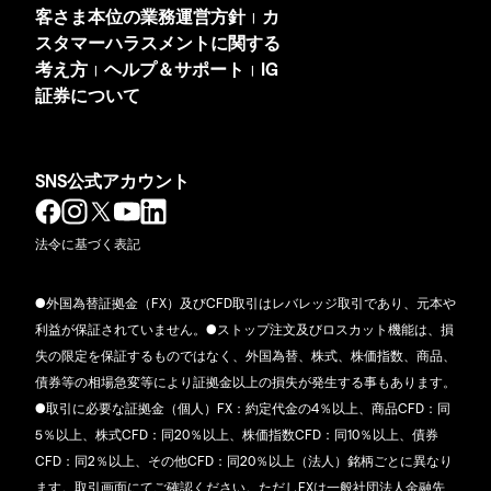
客さま本位の業務運営方針
カ
|
スタマーハラスメントに関する
考え方
ヘルプ＆サポート
IG
|
|
証券について
SNS公式アカウント
法令に基づく表記
●外国為替証拠金（FX）及びCFD取引はレバレッジ取引であり、元本や
利益が保証されていません。●ストップ注文及びロスカット機能は、損
失の限定を保証するものではなく、外国為替、株式、株価指数、商品、
債券等の相場急変等により証拠金以上の損失が発生する事もあります。
●取引に必要な証拠金（個人）FX：約定代金の4％以上、商品CFD：同
5％以上、株式CFD：同20％以上、株価指数CFD：同10％以上、債券
CFD：同2％以上、その他CFD：同20％以上（法人）銘柄ごとに異なり
ます。取引画面にてご確認ください。ただしFXは一般社団法人金融先