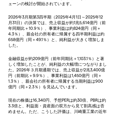
ェーンの検討が開始されています。
2026年3月期第3四半期（2025年4月1日～2025年12
月31日）の決算では、売上収益が約1兆5,614億円（前
年同期比＋10.9％）、事業利益は約824億円（同＋
4.3％）、親会社の所有者に帰属する四半期利益は約
658億円（同＋49.1％）と、純利益が大きく増加しま
した。
金融収益が約209億円（前年同期比＋1,103.1％）と著
しく増加したことが、純利益の大幅増につながりまし
た。2026年３月期通期では、売上収益が2兆3,400億
円（前期比＋9.9％）、事業利益は1,450億円（同＋
1.3％）、親会社の所有者に帰属する当期利益は900
億円（同＋2.3％）を見込んでいます。
現在の株価は16,340円、予想PERは約30倍、PBRは約
3.3倍と、利益面・資産面の双方から見て割高感は否
めません。ただ、こうした評価は、川崎重工業の近年