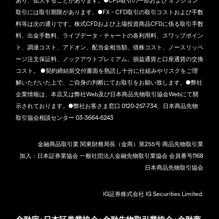
あり、拡大することがあります。●CFD取引の一部および オプション
取引には取引期限があります。●FX・CFD取引の取引コストおよび手数
料等は次の通りです。株式CFDおよび上場投資商品CFDに係る取引手数
料、出金手数料、ライブデータ・チャートの各利用料、スワップポイン
ト、調達コスト、アドオン、配当金相当額、借株コスト、ノースリッペ
ージ注文保証料、ノックアウトプレミアム。損益通貨と口座通貨の交換
コスト。 ●契約締結前交付書面を熟読し十分に仕組みやリスクをご理
解いただいた上で、ご自身の判断にてお取引をお願い致します。●弊社
企業情報は、本店又は弊社Web及び日本商品先物取引協会Webにて開
示されております。●弊社お客さま窓口 0120-257-734、日本商品先物
取引協会相談センター 03-3664-6243
金融商品取引業 関東財務局長（金商）第255号 商品先物取引業
加入：日本証券業協会 一般社団法人金融先物取引業協会 会員番号1168
日本商品先物取引協会
IG証券株式会社 IG Securities Limited.