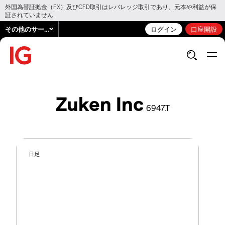
外国為替証拠金（FX）及びCFD取引はレバレッジ取引であり、元本や利益が保
証されていません
その他のサービス
ログイン
口座開設
Zuken Inc
6947.T
日足