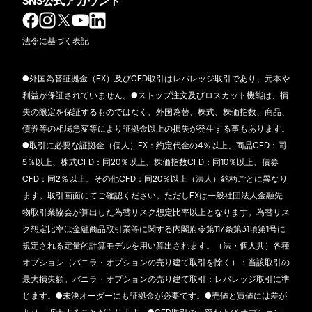
SNS公式アカウント
法令に基づく表記
●外国為替証拠金（FX）及びCFD取引はレバレッジ取引であり、元本や
利益が保証されていません。●ストップ注文及びロスカット機能は、損
失の限定を保証するものではなく、外国為替、株式、株価指数、商品、
債券等の相場急変等により証拠金以上の損失が発生する事もあります。
●取引に必要な証拠金（個人）FX：約定代金の4％以上、商品CFD：同
5％以上、株式CFD：同20％以上、株価指数CFD：同10％以上、債券
CFD：同2％以上、その他CFD：同20％以上（法人）銘柄ごとに異なり
ます。取引画面にてご確認ください。ただしFXは一般社団法人金融先
物取引業協会が算出した為替リスク想定比率以上となります。為替リス
ク想定比率は金融商品取引業等に関する内閣府令第117条第31項第1号に
規定される定量的計算モデルを用い算出されます。（法・個人共）各種
オプション（バニラ・オプションの売り建て取引を除く）：当該取引の
最大損失額。バニラ・オプションの売り建て取引：レバレッジ取引に準
じます。●未決オーダーにも証拠金が必要です。●売値と買値には差が