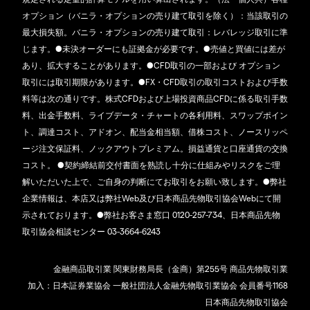
オプション（バニラ・オプションの売り建て取引を除く）：当該取引の
最大損失額。バニラ・オプションの売り建て取引：レバレッジ取引に準
じます。●未決オーダーにも証拠金が必要です。●売値と買値には差が
あり、拡大することがあります。●CFD取引の一部および オプション
取引には取引期限があります。●FX・CFD取引の取引コストおよび手数
料等は次の通りです。株式CFDおよび上場投資商品CFDに係る取引手数
料、出金手数料、ライブデータ・チャートの各利用料、スワップポイン
ト、調達コスト、アドオン、配当金相当額、借株コスト、ノースリッペ
ージ注文保証料、ノックアウトプレミアム。損益通貨と口座通貨の交換
コスト。 ●契約締結前交付書面を熟読し十分に仕組みやリスクをご理
解いただいた上で、ご自身の判断にてお取引をお願い致します。●弊社
企業情報は、本店又は弊社Web及び日本商品先物取引協会Webにて開
示されております。●弊社お客さま窓口 0120-257-734、日本商品先物
取引協会相談センター 03-3664-6243
金融商品取引業 関東財務局長（金商）第255号 商品先物取引業
加入：日本証券業協会 一般社団法人金融先物取引業協会 会員番号1168
日本商品先物取引協会