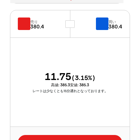
売り
買い
380.4
380.4
11.75
(
3.15
%)
高値:
385.3
安値:
385.3
レートは少なくとも15分遅れとなっております。