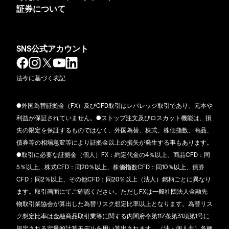
証券について
SNS公式アカウント
法令に基づく表記
●外国為替証拠金（FX）及びCFD取引はレバレッジ取引であり、元本や
利益が保証されていません。●ストップ注文及びロスカット機能は、損
失の限定を保証するものではなく、外国為替、株式、株価指数、商品、
債券等の相場急変等により証拠金以上の損失が発生する事もあります。
●取引に必要な証拠金（個人）FX：約定代金の4％以上、商品CFD：同
5％以上、株式CFD：同20％以上、株価指数CFD：同10％以上、債券
CFD：同2％以上、その他CFD：同20％以上（法人）銘柄ごとに異なり
ます。取引画面にてご確認ください。ただしFXは一般社団法人金融先
物取引業協会が算出した為替リスク想定比率以上となります。為替リス
ク想定比率は金融商品取引業等に関する内閣府令第117条第31項第1号に
規定される定量的計算モデルを用い算出されます。（法・個人共）各種