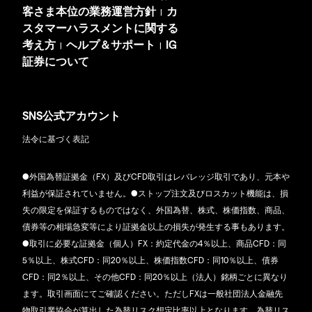
客さま本位の業務運営方針
カ
|
スタマーハラスメントに関する
考え方
ヘルプ＆サポート
IG
|
|
証券について
SNS公式アカウント
法令に基づく表記
●外国為替証拠金（FX）及びCFD取引はレバレッジ取引であり、元本や
利益が保証されていません。●ストップ注文及びロスカット機能は、損
失の限定を保証するものではなく、外国為替、株式、株価指数、商品、
債券等の相場急変等により証拠金以上の損失が発生する事もあります。
●取引に必要な証拠金（個人）FX：約定代金の4％以上、商品CFD：同
5％以上、株式CFD：同20％以上、株価指数CFD：同10％以上、債券
CFD：同2％以上、その他CFD：同20％以上（法人）銘柄ごとに異なり
ます。取引画面にてご確認ください。ただしFXは一般社団法人金融先
物取引業協会が算出した為替リスク想定比率以上となります。為替リス