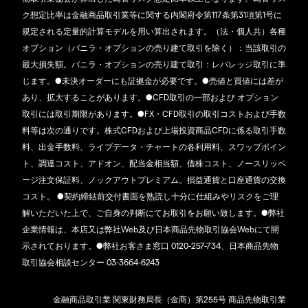
ク想定比率は金融商品取引業等に関する内閣府令第117条第31項第1号に
規定される定量的計算モデルを用い算出されます。（法・個人共）各種
オプション（バニラ・オプションの売り建て取引を除く）：当該取引の
最大損失額。バニラ・オプションの売り建て取引：レバレッジ取引に準
じます。●未決オーダーにも証拠金が必要です。●売値と買値には差が
あり、拡大することがあります。●CFD取引の一部および オプション
取引には取引期限があります。●FX・CFD取引の取引コストおよび手数
料等は次の通りです。株式CFDおよび上場投資商品CFDに係る取引手数
料、出金手数料、ライブデータ・チャートの各利用料、スワップポイン
ト、調達コスト、アドオン、配当金相当額、借株コスト、ノースリッペ
ージ注文保証料、ノックアウトプレミアム。損益通貨と口座通貨の交換
コスト。 ●契約締結前交付書面を熟読し十分に仕組みやリスクをご理
解いただいた上で、ご自身の判断にてお取引をお願い致します。●弊社
企業情報は、本店又は弊社Web及び日本商品先物取引協会Webにて開
示されております。●弊社お客さま窓口 0120-257-734、日本商品先物
取引協会相談センター 03-3664-6243
金融商品取引業 関東財務局長（金商）第255号 商品先物取引業