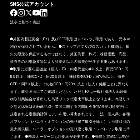
SNS公式アカウント
法令に基づく表記
●外国為替証拠金（FX）及びCFD取引はレバレッジ取引であり、元本や
利益が保証されていません。●ストップ注文及びロスカット機能は、損
失の限定を保証するものではなく、外国為替、株式、株価指数、商品、
債券等の相場急変等により証拠金以上の損失が発生する事もあります。
●取引に必要な証拠金（個人）FX：約定代金の4％以上、商品CFD：同
5％以上、株式CFD：同20％以上、株価指数CFD：同10％以上、債券
CFD：同2％以上、その他CFD：同20％以上（法人）銘柄ごとに異なり
ます。取引画面にてご確認ください。ただしFXは一般社団法人金融先
物取引業協会が算出した為替リスク想定比率以上となります。為替リス
ク想定比率は金融商品取引業等に関する内閣府令第117条第31項第1号に
規定される定量的計算モデルを用い算出されます。（法・個人共）各種
オプション（バニラ・オプションの売り建て取引を除く）：当該取引の
最大損失額。バニラ・オプションの売り建て取引：レバレッジ取引に準
じます。●未決オーダーにも証拠金が必要です。●売値と買値には差が