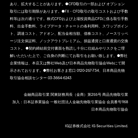
あり、拡大することがあります。●CFD取引の一部および オプション
取引には取引期限があります。●FX・CFD取引の取引コストおよび手数
料等は次の通りです。株式CFDおよび上場投資商品CFDに係る取引手数
料、出金手数料、ライブデータ・チャートの各利用料、スワップポイン
ト、調達コスト、アドオン、配当金相当額、借株コスト、ノースリッペ
ージ注文保証料、ノックアウトプレミアム。損益通貨と口座通貨の交換
コスト。 ●契約締結前交付書面を熟読し十分に仕組みやリスクをご理
解いただいた上で、ご自身の判断にてお取引をお願い致します。●弊社
企業情報は、本店又は弊社Web及び日本商品先物取引協会Webにて開
示されております。●弊社お客さま窓口 0120-257-734、日本商品先物
取引協会相談センター 03-3664-6243
金融商品取引業 関東財務局長（金商）第255号 商品先物取引業
加入：日本証券業協会 一般社団法人金融先物取引業協会 会員番号1168
日本商品先物取引協会
IG証券株式会社 IG Securities Limited.