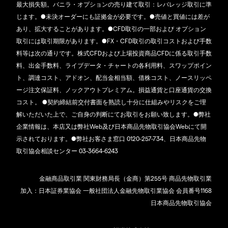
最大損失額。バニラ・オプションの売り建て取引：レバレッジ取引に準
じます。●未決オーダーにも証拠金が必要です。●売値と買値には差が
あり、拡大することがあります。●CFD取引の一部および オプション
取引には取引期限があります。●FX・CFD取引の取引コストおよび手数
料等は次の通りです。株式CFDおよび上場投資商品CFDに係る取引手数
料、出金手数料、ライブデータ・チャートの各利用料、スワップポイン
ト、調達コスト、アドオン、配当金相当額、借株コスト、ノースリッペ
ージ注文保証料、ノックアウトプレミアム。損益通貨と口座通貨の交換
コスト。 ●契約締結前交付書面を熟読し十分に仕組みやリスクをご理
解いただいた上で、ご自身の判断にてお取引をお願い致します。●弊社
企業情報は、本店又は弊社Web及び日本商品先物取引協会Webにて開
示されております。●弊社お客さま窓口 0120-257-734、日本商品先物
取引協会相談センター 03-3664-6243
金融商品取引業 関東財務局長（金商）第255号 商品先物取引業
加入：日本証券業協会 一般社団法人金融先物取引業協会 会員番号1168
日本商品先物取引協会