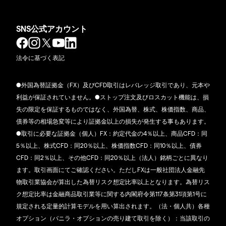
SNS公式アカウント
法令に基づく表記
●外国為替証拠金（FX）及びCFD取引はレバレッジ取引であり、元本や
利益が保証されていません。●ストップ注文及びロスカット機能は、損
失の限定を保証するものではなく、外国為替、株式、株価指数、商品、
債券等の相場急変等により証拠金以上の損失が発生する事もあります。
●取引に必要な証拠金（個人）FX：約定代金の4％以上、商品CFD：同
5％以上、株式CFD：同20％以上、株価指数CFD：同10％以上、債券
CFD：同2％以上、その他CFD：同20％以上（法人）銘柄ごとに異なり
ます。取引画面にてご確認ください。ただしFXは一般社団法人金融先
物取引業協会が算出した為替リスク想定比率以上となります。為替リス
ク想定比率は金融商品取引業等に関する内閣府令第117条第31項第1号に
規定される定量的計算モデルを用い算出されます。（法・個人共）各種
オプション（バニラ・オプションの売り建て取引を除く）：当該取引の