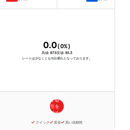
0.0
(
0
%)
高値:
87.5
安値:
85.3
レートは少なくとも15分遅れとなっております。
クイック
安全
高い信頼性