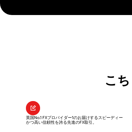
こち
英国No.1 FXプロバイダー1のお届けするスピーディー
かつ高い信頼性を誇る先進のFX取引。