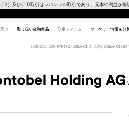
（FX）及びCFD取引はレバレッジ取引であり、元本や利益が保
用案内
取り扱い金融商品
取引システム
マーケット情報＆分
FX
株式CFD
株価指数CFD
商品CFD
上場投資商品 CFD
債
ontobel Holding AG