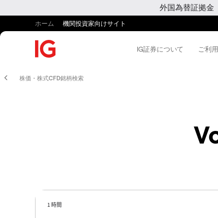
外国為替証拠金
ホーム
機関投資家向けサイト
IG証券について
ご利
株価・株式CFD銘柄検索
V
1 時間