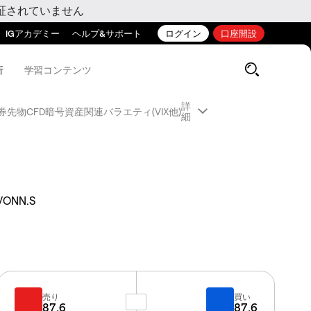
証されていません
IGアカデミー
ヘルプ&サポート
ログイン
口座開設
析
学習コンテンツ
詳
券先物CFD
暗号資産関連
バラエティ(VIX他)
細
VONN.S
売り
買い
87.6
87.6