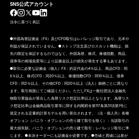
SNS公式アカウント
法令に基づく表記
●外国為替証拠金（FX）及びCFD取引はレバレッジ取引であり、元本や
利益が保証されていません。●ストップ注文及びロスカット機能は、損
失の限定を保証するものではなく、外国為替、株式、株価指数、商品、
債券等の相場急変等により証拠金以上の損失が発生する事もあります。
●取引に必要な証拠金（個人）FX：約定代金の4％以上、商品CFD：同
5％以上、株式CFD：同20％以上、株価指数CFD：同10％以上、債券
CFD：同2％以上、その他CFD：同20％以上（法人）銘柄ごとに異なり
ます。取引画面にてご確認ください。ただしFXは一般社団法人金融先
物取引業協会が算出した為替リスク想定比率以上となります。為替リス
ク想定比率は金融商品取引業等に関する内閣府令第117条第31項第1号に
規定される定量的計算モデルを用い算出されます。（法・個人共）各種
オプション（バニラ・オプションの売り建て取引を除く）：当該取引の
最大損失額。バニラ・オプションの売り建て取引：レバレッジ取引に準
じます。●未決オーダーにも証拠金が必要です。●売値と買値には差が