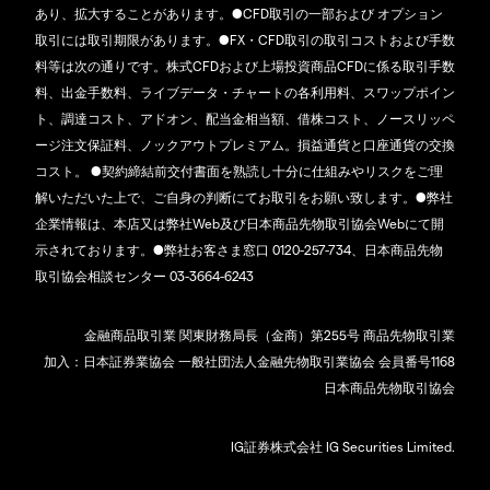
あり、拡大することがあります。●CFD取引の一部および オプション
取引には取引期限があります。●FX・CFD取引の取引コストおよび手数
料等は次の通りです。株式CFDおよび上場投資商品CFDに係る取引手数
料、出金手数料、ライブデータ・チャートの各利用料、スワップポイン
ト、調達コスト、アドオン、配当金相当額、借株コスト、ノースリッペ
ージ注文保証料、ノックアウトプレミアム。損益通貨と口座通貨の交換
コスト。 ●契約締結前交付書面を熟読し十分に仕組みやリスクをご理
解いただいた上で、ご自身の判断にてお取引をお願い致します。●弊社
企業情報は、本店又は弊社Web及び日本商品先物取引協会Webにて開
示されております。●弊社お客さま窓口 0120-257-734、日本商品先物
取引協会相談センター 03-3664-6243
金融商品取引業 関東財務局長（金商）第255号 商品先物取引業
加入：日本証券業協会 一般社団法人金融先物取引業協会 会員番号1168
日本商品先物取引協会
IG証券株式会社 IG Securities Limited.