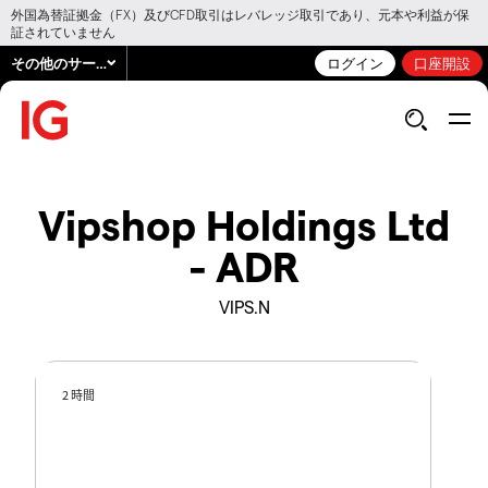
外国為替証拠金（FX）及びCFD取引はレバレッジ取引であり、元本や利益が保
証されていません
その他のサービス
ログイン
口座開設
Vipshop Holdings Ltd
- ADR
VIPS.N
2 時間