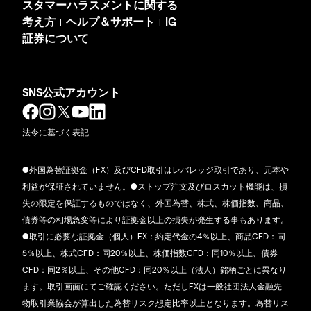
スタマーハラスメントに関する
考え方
ヘルプ＆サポート
IG
|
|
証券について
SNS公式アカウント
法令に基づく表記
●外国為替証拠金（FX）及びCFD取引はレバレッジ取引であり、元本や
利益が保証されていません。●ストップ注文及びロスカット機能は、損
失の限定を保証するものではなく、外国為替、株式、株価指数、商品、
債券等の相場急変等により証拠金以上の損失が発生する事もあります。
●取引に必要な証拠金（個人）FX：約定代金の4％以上、商品CFD：同
5％以上、株式CFD：同20％以上、株価指数CFD：同10％以上、債券
CFD：同2％以上、その他CFD：同20％以上（法人）銘柄ごとに異なり
ます。取引画面にてご確認ください。ただしFXは一般社団法人金融先
物取引業協会が算出した為替リスク想定比率以上となります。為替リス