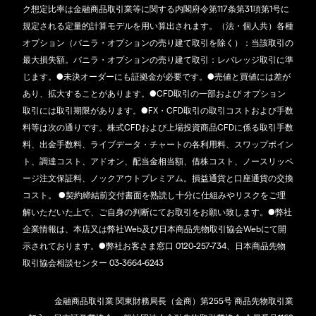
ク想定比率は金融商品取引業等に関する内閣府令第117条第31項第1号に
規定される定量的計算モデルを用い算出されます。（法・個人共）各種
オプション（バニラ・オプションの売り建て取引を除く）：当該取引の
最大損失額。バニラ・オプションの売り建て取引：レバレッジ取引に準
じます。●未決オーダーにも証拠金が必要です。●売値と買値には差が
あり、拡大することがあります。●CFD取引の一部および オプション
取引には取引期限があります。●FX・CFD取引の取引コストおよび手数
料等は次の通りです。株式CFDおよび上場投資商品CFDに係る取引手数
料、出金手数料、ライブデータ・チャートの各利用料、スワップポイン
ト、調達コスト、アドオン、配当金相当額、借株コスト、ノースリッペ
ージ注文保証料、ノックアウトプレミアム。損益通貨と口座通貨の交換
コスト。 ●契約締結前交付書面を熟読し十分に仕組みやリスクをご理
解いただいた上で、ご自身の判断にてお取引をお願い致します。●弊社
企業情報は、本店又は弊社Web及び日本商品先物取引協会Webにて開
示されております。●弊社お客さま窓口 0120-257-734、日本商品先物
取引協会相談センター 03-3664-6243
金融商品取引業 関東財務局長（金商）第255号 商品先物取引業