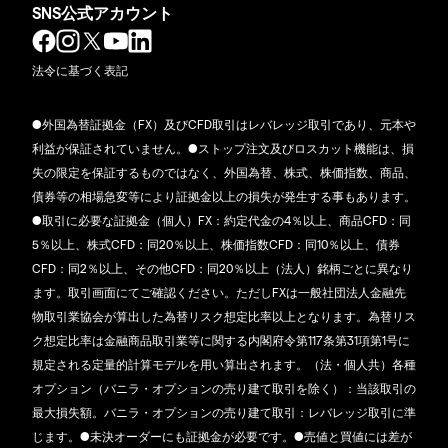
SNS公式アカウント
法令に基づく表記
●外国為替証拠金（FX）及びCFD取引はレバレッジ取引であり、元本や
利益が保証されていません。●ストップ注文及びロスカット機能は、損
失の限定を保証するものではなく、外国為替、株式、株価指数、商品、
債券等の相場急変等により証拠金以上の損失が発生する事もあります。
●取引に必要な証拠金（個人）FX：約定代金の4％以上、商品CFD：同
5％以上、株式CFD：同20％以上、株価指数CFD：同10％以上、債券
CFD：同2％以上、その他CFD：同20％以上（法人）銘柄ごとに異なり
ます。取引画面にてご確認ください。ただしFXは一般社団法人金融先
物取引業協会が算出した為替リスク想定比率以上となります。為替リス
ク想定比率は金融商品取引業等に関する内閣府令第117条第31項第1号に
規定される定量的計算モデルを用い算出されます。（法・個人共）各種
オプション（バニラ・オプションの売り建て取引を除く）：当該取引の
最大損失額。バニラ・オプションの売り建て取引：レバレッジ取引に準
じます。●未決オーダーにも証拠金が必要です。●売値と買値には差が