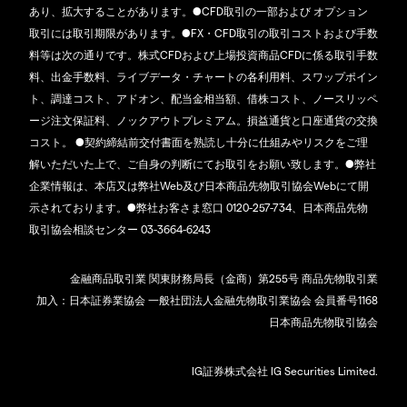
あり、拡大することがあります。●CFD取引の一部および オプション
取引には取引期限があります。●FX・CFD取引の取引コストおよび手数
料等は次の通りです。株式CFDおよび上場投資商品CFDに係る取引手数
料、出金手数料、ライブデータ・チャートの各利用料、スワップポイン
ト、調達コスト、アドオン、配当金相当額、借株コスト、ノースリッペ
ージ注文保証料、ノックアウトプレミアム。損益通貨と口座通貨の交換
コスト。 ●契約締結前交付書面を熟読し十分に仕組みやリスクをご理
解いただいた上で、ご自身の判断にてお取引をお願い致します。●弊社
企業情報は、本店又は弊社Web及び日本商品先物取引協会Webにて開
示されております。●弊社お客さま窓口 0120-257-734、日本商品先物
取引協会相談センター 03-3664-6243
金融商品取引業 関東財務局長（金商）第255号 商品先物取引業
加入：日本証券業協会 一般社団法人金融先物取引業協会 会員番号1168
日本商品先物取引協会
IG証券株式会社 IG Securities Limited.