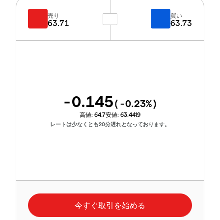
売り
買い
63.71
63.73
-0.145
(
-0.23
%)
高値:
64.7
安値:
63.4419
レートは少なくとも20分遅れとなっております。