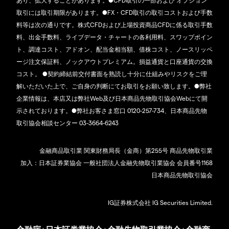
あり、拡大することがあります。●CFD取引の一部および オプション
取引には取引期限があります。●FX・CFD取引の取引コストおよび手数
料等は次の通りです。株式CFDおよび上場投資商品CFDに係る取引手数
料、出金手数料、ライブデータ・チャートの各利用料、スワップポイン
ト、調達コスト、アドオン、配当金相当額、借株コスト、ノースリッペ
ージ注文保証料、ノックアウトプレミアム。損益通貨と口座通貨の交換
コスト。 ●契約締結前交付書面を熟読し十分に仕組みやリスクをご理
解いただいた上で、ご自身の判断にてお取引をお願い致します。●弊社
企業情報は、本店又は弊社Web及び日本商品先物取引協会Webにて開
示されております。●弊社お客さま窓口 0120-257-734、日本商品先物
取引協会相談センター 03-3664-6243
金融商品取引業 関東財務局長（金商）第255号 商品先物取引業
加入：日本証券業協会 一般社団法人金融先物取引業協会 会員番号1168
日本商品先物取引協会
IG証券株式会社 IG Securities Limited.