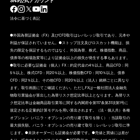
SNS公式アカウント
法令に基づく表記
●外国為替証拠金（FX）及びCFD取引はレバレッジ取引であり、元本や
利益が保証されていません。●ストップ注文及びロスカット機能は、損
失の限定を保証するものではなく、外国為替、株式、株価指数、商品、
債券等の相場急変等により証拠金以上の損失が発生する事もあります。
●取引に必要な証拠金（個人）FX：約定代金の4％以上、商品CFD：同
5％以上、株式CFD：同20％以上、株価指数CFD：同10％以上、債券
CFD：同2％以上、その他CFD：同20％以上（法人）銘柄ごとに異なり
ます。取引画面にてご確認ください。ただしFXは一般社団法人金融先
物取引業協会が算出した為替リスク想定比率以上となります。為替リス
ク想定比率は金融商品取引業等に関する内閣府令第117条第31項第1号に
規定される定量的計算モデルを用い算出されます。（法・個人共）各種
オプション（バニラ・オプションの売り建て取引を除く）：当該取引の
最大損失額。バニラ・オプションの売り建て取引：レバレッジ取引に準
じます。●未決オーダーにも証拠金が必要です。●売値と買値には差が