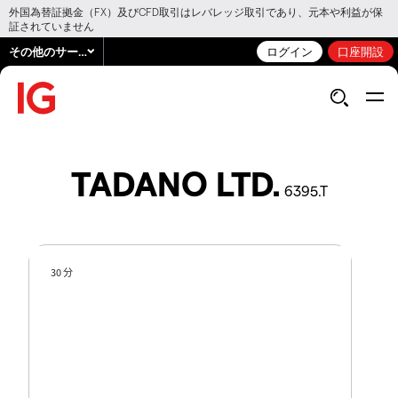
外国為替証拠金（FX）及びCFD取引はレバレッジ取引であり、元本や利益が保
証されていません
その他のサービス
ログイン
口座開設
TADANO LTD.
6395.T
30 分