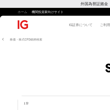
外国為替証拠金
ホーム
機関投資家向けサイト
IG証券について
ご利
株価・株式CFD銘柄検索
1 分