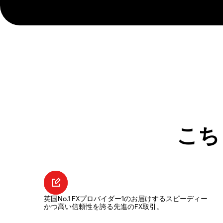
こち
英国No.1 FXプロバイダー1のお届けするスピーディー
かつ高い信頼性を誇る先進のFX取引。