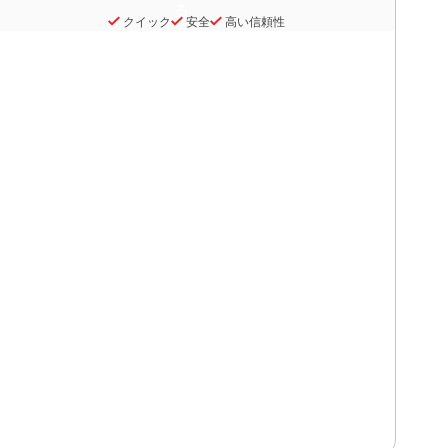
クイック
安全
高い信頼性