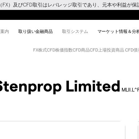
（FX）及びCFD取引はレバレッジ取引であり、元本や利益が保
用案内
取り扱い金融商品
取引システム
マーケット情報＆分
FX
株式CFD
株価指数CFD
商品CFD
上場投資商品 CFD
債
Stenprop Limited
MLII.L^