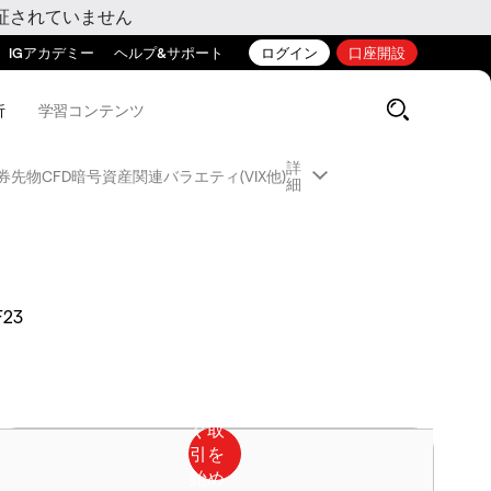
証されていません
IGアカデミー
ヘルプ&サポート
ログイン
口座開設
析
学習コンテンツ
詳
券先物CFD
暗号資産関連
バラエティ(VIX他)
細
F23