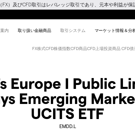
（FX）及びCFD取引はレバレッジ取引であり、元本や利益が保
用案内
取り扱い金融商品
取引システム
マーケット情報＆分
FX
株式CFD
株価指数CFD
商品CFD
上場投資商品 CFD
債
 Europe I Public 
ays Emerging Marke
UCITS ETF
EMDD.L