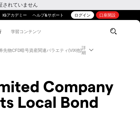
証されていません
IGアカデミー
ヘルプ&サポート
ログイン
口座開設
析
学習コンテンツ
詳
券先物CFD
暗号資産関連
バラエティ(VIX他)
細
Limited Company
ts Local Bond