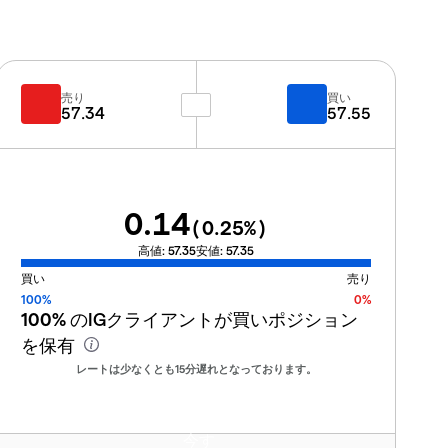
売り
買い
57.34
57.55
0.14
(
0.25
%)
高値:
57.35
安値:
57.35
買い
売り
100%
0%
100%
のIGクライアントが買いポジション
を保有
レートは少なくとも15分遅れとなっております。