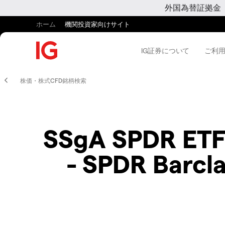
外国為替証拠金
ホーム
機関投資家向けサイト
IG証券について
ご利
株価・株式CFD銘柄検索
SSgA SPDR ETFs
- SPDR Barcl