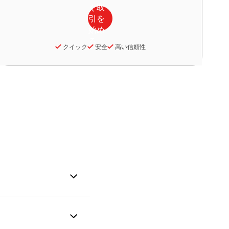
クイック
安全
高い信頼性