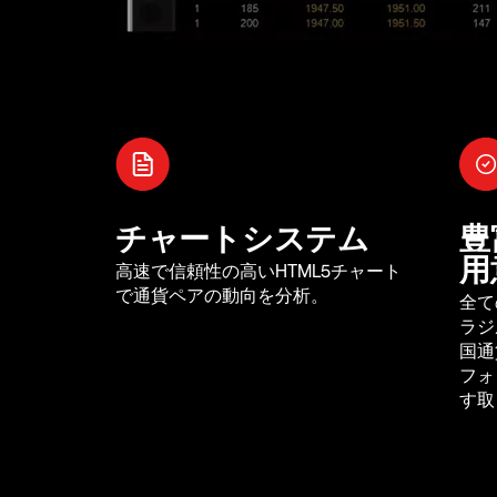
チャートシステム
豊
用
高速で信頼性の高いHTML5チャート
で通貨ペアの動向を分析。
全て
ラジ
国通
フォ
す取