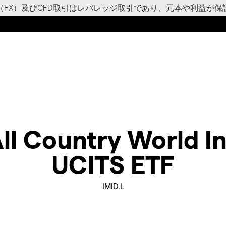
（FX）及びCFD取引はレバレッジ取引であり、元本や利益が保
l Country World I
UCITS ETF
IMID.L