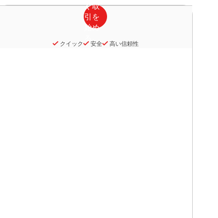
クイック
安全
高い信頼性