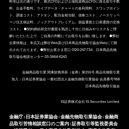
料等は次の通りです。株式CFDおよび上場投資商品CFDに係る取引手数
料、出金手数料、ライブデータ・チャートの各利用料、スワップポイン
ト、調達コスト、アドオン、配当金相当額、借株コスト、ノースリッペ
ージ注文保証料、ノックアウトプレミアム。損益通貨と口座通貨の交換
コスト。 ●契約締結前交付書面を熟読し十分に仕組みやリスクをご理
解いただいた上で、ご自身の判断にてお取引をお願い致します。●弊社
企業情報は、本店又は弊社Web及び日本商品先物取引協会Webにて開
示されております。●弊社お客さま窓口 0120-257-734、日本商品先物
取引協会相談センター 03-3664-6243
金融商品取引業 関東財務局長（金商）第255号 商品先物取引業
加入：日本証券業協会 一般社団法人金融先物取引業協会 会員番号1168
日本商品先物取引協会
IG証券株式会社 IG Securities Limited.
金融庁
日本証券業協会
金融先物取引業協会
金融商
|
|
|
品取引苦情相談窓口のご案内
証券取引等監視委員会
|