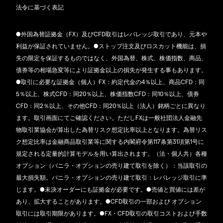
法令に基づく表記
●外国為替証拠金（FX）及びCFD取引はレバレッジ取引であり、元本や
利益が保証されていません。●ストップ注文及びロスカット機能は、損
失の限定を保証するものではなく、外国為替、株式、株価指数、商品、
債券等の相場急変等により証拠金以上の損失が発生する事もあります。
●取引に必要な証拠金（個人）FX：約定代金の4％以上、商品CFD：同
5％以上、株式CFD：同20％以上、株価指数CFD：同10％以上、債券
CFD：同2％以上、その他CFD：同20％以上（法人）銘柄ごとに異なり
ます。取引画面にてご確認ください。ただしFXは一般社団法人金融先
物取引業協会が算出した為替リスク想定比率以上となります。為替リス
ク想定比率は金融商品取引業等に関する内閣府令第117条第31項第1号に
規定される定量的計算モデルを用い算出されます。（法・個人共）各種
オプション（バニラ・オプションの売り建て取引を除く）：当該取引の
最大損失額。バニラ・オプションの売り建て取引：レバレッジ取引に準
じます。●未決オーダーにも証拠金が必要です。●売値と買値には差が
あり、拡大することがあります。●CFD取引の一部および オプション
取引には取引期限があります。●FX・CFD取引の取引コストおよび手数