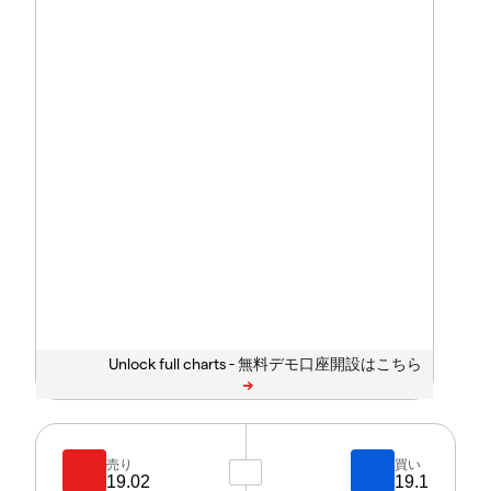
Unlock full charts -
売り
買い
19.02
19.1