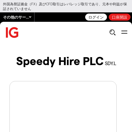
外国為替証拠金（FX）及びCFD取引はレバレッジ取引であり、元本や利益が保
証されていません
その他のサービス
ログイン
口座開設
Speedy Hire PLC
SDY.L