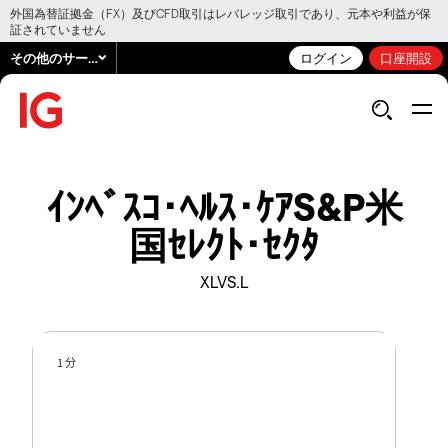
外国為替証拠金（FX）及びCFD取引はレバレッジ取引であり、元本や利益が保
証されていません
その他のサービス
ログイン
口座開設
ｲﾝﾍﾞｽｺ･ﾍﾙｽ･ｹｱS&P米
国ｾﾚｸﾄ･ｾｸﾀ
XLVS.L
1 分