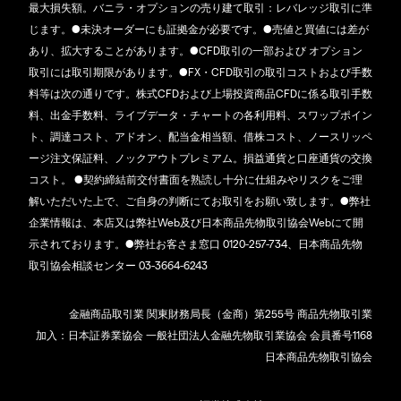
最大損失額。バニラ・オプションの売り建て取引：レバレッジ取引に準
じます。●未決オーダーにも証拠金が必要です。●売値と買値には差が
あり、拡大することがあります。●CFD取引の一部および オプション
取引には取引期限があります。●FX・CFD取引の取引コストおよび手数
料等は次の通りです。株式CFDおよび上場投資商品CFDに係る取引手数
料、出金手数料、ライブデータ・チャートの各利用料、スワップポイン
ト、調達コスト、アドオン、配当金相当額、借株コスト、ノースリッペ
ージ注文保証料、ノックアウトプレミアム。損益通貨と口座通貨の交換
コスト。 ●契約締結前交付書面を熟読し十分に仕組みやリスクをご理
解いただいた上で、ご自身の判断にてお取引をお願い致します。●弊社
企業情報は、本店又は弊社Web及び日本商品先物取引協会Webにて開
示されております。●弊社お客さま窓口 0120-257-734、日本商品先物
取引協会相談センター 03-3664-6243
金融商品取引業 関東財務局長（金商）第255号 商品先物取引業
加入：日本証券業協会 一般社団法人金融先物取引業協会 会員番号1168
日本商品先物取引協会