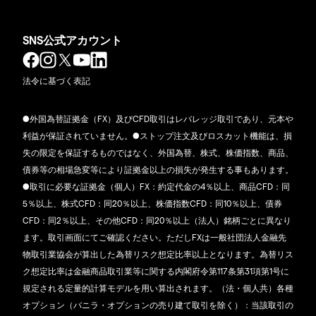
SNS公式アカウント
法令に基づく表記
●外国為替証拠金（FX）及びCFD取引はレバレッジ取引であり、元本や
利益が保証されていません。●ストップ注文及びロスカット機能は、損
失の限定を保証するものではなく、外国為替、株式、株価指数、商品、
債券等の相場急変等により証拠金以上の損失が発生する事もあります。
●取引に必要な証拠金（個人）FX：約定代金の4％以上、商品CFD：同
5％以上、株式CFD：同20％以上、株価指数CFD：同10％以上、債券
CFD：同2％以上、その他CFD：同20％以上（法人）銘柄ごとに異なり
ます。取引画面にてご確認ください。ただしFXは一般社団法人金融先
物取引業協会が算出した為替リスク想定比率以上となります。為替リス
ク想定比率は金融商品取引業等に関する内閣府令第117条第31項第1号に
規定される定量的計算モデルを用い算出されます。（法・個人共）各種
オプション（バニラ・オプションの売り建て取引を除く）：当該取引の