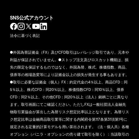
SNS公式アカウント
法令に基づく表記
●外国為替証拠金（FX）及びCFD取引はレバレッジ取引であり、元本や
利益が保証されていません。●ストップ注文及びロスカット機能は、損
失の限定を保証するものではなく、外国為替、株式、株価指数、商品、
債券等の相場急変等により証拠金以上の損失が発生する事もあります。
●取引に必要な証拠金（個人）FX：約定代金の4％以上、商品CFD：同
5％以上、株式CFD：同20％以上、株価指数CFD：同10％以上、債券
CFD：同2％以上、その他CFD：同20％以上（法人）銘柄ごとに異なり
ます。取引画面にてご確認ください。ただしFXは一般社団法人金融先
物取引業協会が算出した為替リスク想定比率以上となります。為替リス
ク想定比率は金融商品取引業等に関する内閣府令第117条第31項第1号に
規定される定量的計算モデルを用い算出されます。（法・個人共）各種
オプション（バニラ・オプションの売り建て取引を除く）：当該取引の