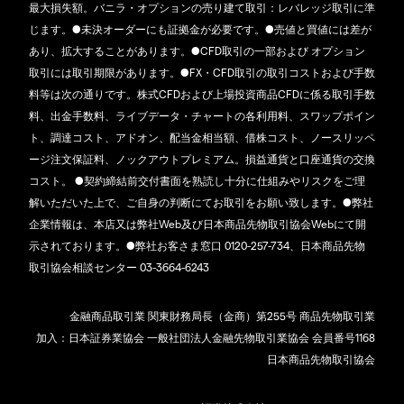
最大損失額。バニラ・オプションの売り建て取引：レバレッジ取引に準
じます。●未決オーダーにも証拠金が必要です。●売値と買値には差が
あり、拡大することがあります。●CFD取引の一部および オプション
取引には取引期限があります。●FX・CFD取引の取引コストおよび手数
料等は次の通りです。株式CFDおよび上場投資商品CFDに係る取引手数
料、出金手数料、ライブデータ・チャートの各利用料、スワップポイン
ト、調達コスト、アドオン、配当金相当額、借株コスト、ノースリッペ
ージ注文保証料、ノックアウトプレミアム。損益通貨と口座通貨の交換
コスト。 ●契約締結前交付書面を熟読し十分に仕組みやリスクをご理
解いただいた上で、ご自身の判断にてお取引をお願い致します。●弊社
企業情報は、本店又は弊社Web及び日本商品先物取引協会Webにて開
示されております。●弊社お客さま窓口 0120-257-734、日本商品先物
取引協会相談センター 03-3664-6243
金融商品取引業 関東財務局長（金商）第255号 商品先物取引業
加入：日本証券業協会 一般社団法人金融先物取引業協会 会員番号1168
日本商品先物取引協会