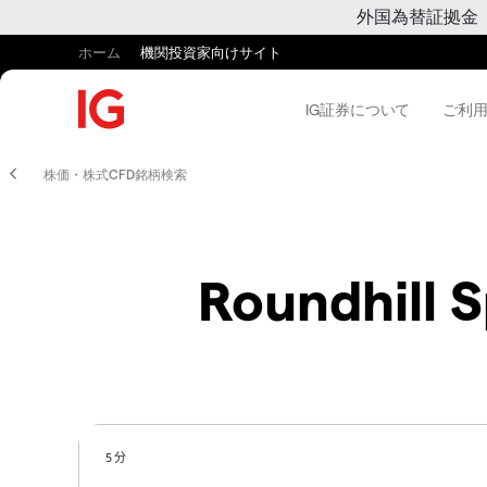
外国為替証拠金
ホーム
機関投資家向けサイト
IG証券について
ご利
株価・株式CFD銘柄検索
Roundhill 
5 分