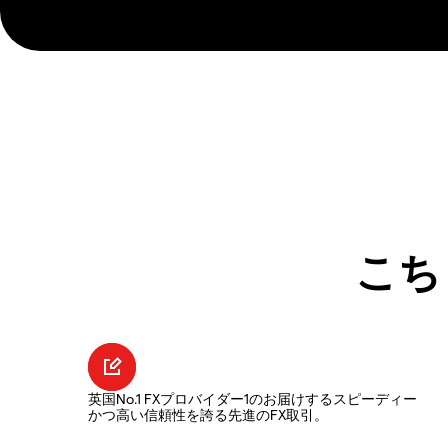
こち
英国No.1 FXプロバイダー1のお届けするスピーディー
かつ高い信頼性を誇る先進のFX取引。