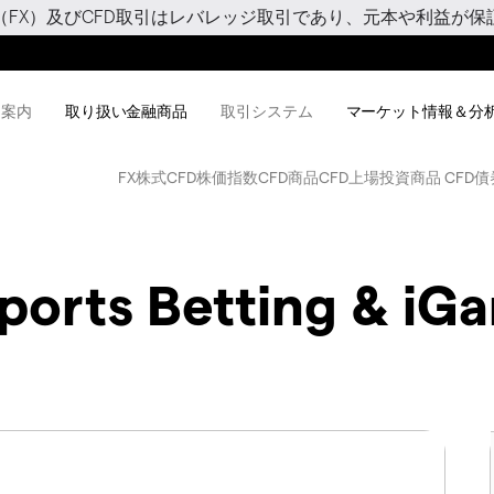
（FX）及びCFD取引はレバレッジ取引であり、元本や利益が保
用案内
取り扱い金融商品
取引システム
マーケット情報＆分
FX
株式CFD
株価指数CFD
商品CFD
上場投資商品 CFD
債
Sports Betting & iG