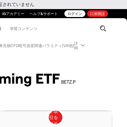
証されていません
IGアカデミー
ヘルプ&サポート
ログイン
口座開設
析
学習コンテンツ
詳
券先物CFD
暗号資産関連
バラエティ(VIX他)
細
aming ETF
BETZ.P