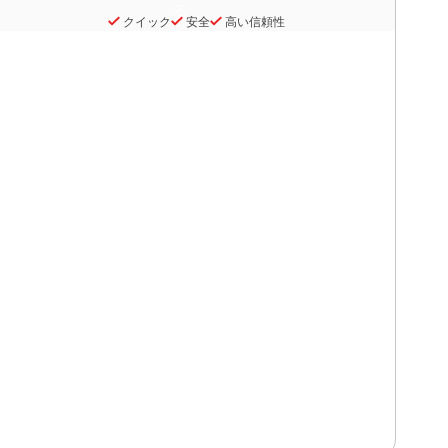
クイック
安全
高い信頼性