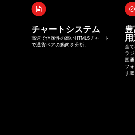
チャートシステム
豊
用
高速で信頼性の高いHTML5チャート
で通貨ペアの動向を分析。
全て
ラジ
国通
フォ
す取