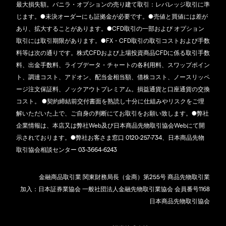
最大損失額。バニラ・オプションの売り建て取引：レバレッジ取引に準
じます。●未決オーダーにも証拠金が必要です。●売値と買値には差が
あり、拡大することがあります。●CFD取引の一部および オプション
取引には取引期限があります。●FX・CFD取引の取引コストおよび手数
料等は次の通りです。株式CFDおよび上場投資商品CFDに係る取引手数
料、出金手数料、ライブデータ・チャートの各利用料、スワップポイン
ト、調達コスト、アドオン、配当金相当額、借株コスト、ノースリッペ
ージ注文保証料、ノックアウトプレミアム。損益通貨と口座通貨の交換
コスト。 ●契約締結前交付書面を熟読し十分に仕組みやリスクをご理
解いただいた上で、ご自身の判断にてお取引をお願い致します。●弊社
企業情報は、本店又は弊社Web及び日本商品先物取引協会Webにて開
示されております。●弊社お客さま窓口 0120-257-734、日本商品先物
取引協会相談センター 03-3664-6243
金融商品取引業 関東財務局長（金商）第255号 商品先物取引業
加入：日本証券業協会 一般社団法人金融先物取引業協会 会員番号1168
日本商品先物取引協会