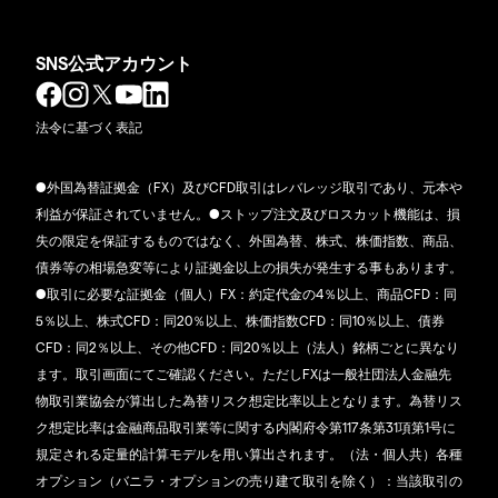
SNS公式アカウント
法令に基づく表記
●外国為替証拠金（FX）及びCFD取引はレバレッジ取引であり、元本や
利益が保証されていません。●ストップ注文及びロスカット機能は、損
失の限定を保証するものではなく、外国為替、株式、株価指数、商品、
債券等の相場急変等により証拠金以上の損失が発生する事もあります。
●取引に必要な証拠金（個人）FX：約定代金の4％以上、商品CFD：同
5％以上、株式CFD：同20％以上、株価指数CFD：同10％以上、債券
CFD：同2％以上、その他CFD：同20％以上（法人）銘柄ごとに異なり
ます。取引画面にてご確認ください。ただしFXは一般社団法人金融先
物取引業協会が算出した為替リスク想定比率以上となります。為替リス
ク想定比率は金融商品取引業等に関する内閣府令第117条第31項第1号に
規定される定量的計算モデルを用い算出されます。（法・個人共）各種
オプション（バニラ・オプションの売り建て取引を除く）：当該取引の