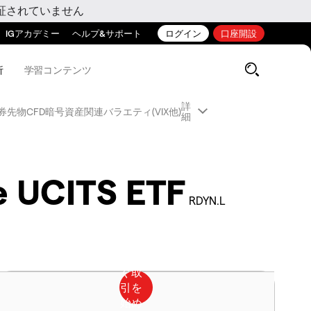
証されていません
IGアカデミー
ヘルプ&サポート
ログイン
口座開設
析
学習コンテンツ
詳
券先物CFD
暗号資産関連
バラエティ(VIX他)
細
 UCITS ETF
RDYN.L