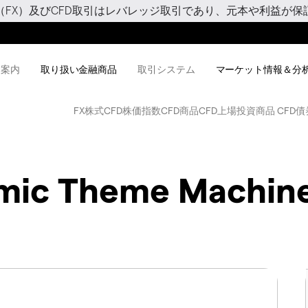
（FX）及びCFD取引はレバレッジ取引であり、元本や利益が保
用案内
取り扱い金融商品
取引システム
マーケット情報＆分
FX
株式CFD
株価指数CFD
商品CFD
上場投資商品 CFD
債
mic Theme Machine