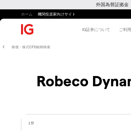
外国為替証拠金
ホーム
機関投資家向けサイト
IG証券について
ご利
株価・株式CFD銘柄検索
Robeco Dyna
1 分