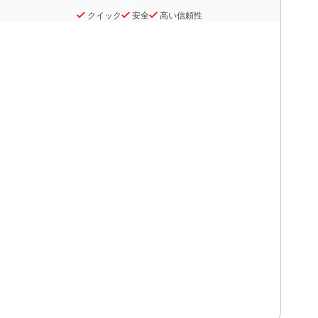
クイック
安全
高い信頼性