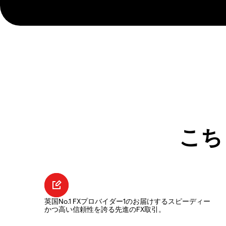
こち
英国No.1 FXプロバイダー1のお届けするスピーディー
かつ高い信頼性を誇る先進のFX取引。