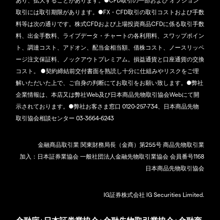
あり、拡大することがあります。●CFD取引の一部および オプション
取引には取引期限があります。●FX・CFD取引の取引コストおよび手数
料等は次の通りです。株式CFDおよび上場投資商品CFDに係る取引手数
料、出金手数料、ライブデータ・チャートの各利用料、スワップポイン
ト、調達コスト、アドオン、配当金相当額、借株コスト、ノースリッペ
ージ注文保証料、ノックアウトプレミアム。損益通貨と口座通貨の交換
コスト。 ●契約締結前交付書面を熟読し十分に仕組みやリスクをご理
解いただいた上で、ご自身の判断にてお取引をお願い致します。●弊社
企業情報は、本店又は弊社Web及び日本商品先物取引協会Webにて開
示されております。●弊社お客さま窓口 0120-257-734、日本商品先物
取引協会相談センター 03-3664-6243
金融商品取引業 関東財務局長（金商）第255号 商品先物取引業
加入：日本証券業協会 一般社団法人金融先物取引業協会 会員番号1168
日本商品先物取引協会
IG証券株式会社 IG Securities Limited.