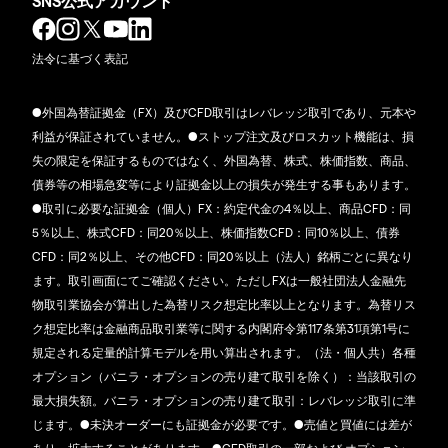
SNS公式アカウント
法令に基づく表記
●外国為替証拠金（FX）及びCFD取引はレバレッジ取引であり、元本や
利益が保証されていません。●ストップ注文及びロスカット機能は、損
失の限定を保証するものではなく、外国為替、株式、株価指数、商品、
債券等の相場急変等により証拠金以上の損失が発生する事もあります。
●取引に必要な証拠金（個人）FX：約定代金の4％以上、商品CFD：同
5％以上、株式CFD：同20％以上、株価指数CFD：同10％以上、債券
CFD：同2％以上、その他CFD：同20％以上（法人）銘柄ごとに異なり
ます。取引画面にてご確認ください。ただしFXは一般社団法人金融先
物取引業協会が算出した為替リスク想定比率以上となります。為替リス
ク想定比率は金融商品取引業等に関する内閣府令第117条第31項第1号に
規定される定量的計算モデルを用い算出されます。（法・個人共）各種
オプション（バニラ・オプションの売り建て取引を除く）：当該取引の
最大損失額。バニラ・オプションの売り建て取引：レバレッジ取引に準
じます。●未決オーダーにも証拠金が必要です。●売値と買値には差が