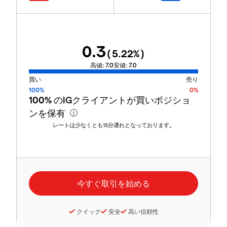
0.3
(
5.22
%)
高値:
7.0
安値:
7.0
買い
売り
100%
0%
100%
のIGクライアントが買いポジショ
ンを保有
レートは少なくとも15分遅れとなっております。
クイック
安全
高い信頼性