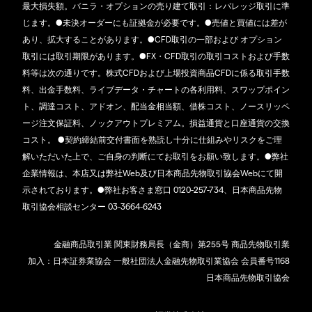
最大損失額。バニラ・オプションの売り建て取引：レバレッジ取引に準
じます。●未決オーダーにも証拠金が必要です。●売値と買値には差が
あり、拡大することがあります。●CFD取引の一部および オプション
取引には取引期限があります。●FX・CFD取引の取引コストおよび手数
料等は次の通りです。株式CFDおよび上場投資商品CFDに係る取引手数
料、出金手数料、ライブデータ・チャートの各利用料、スワップポイン
ト、調達コスト、アドオン、配当金相当額、借株コスト、ノースリッペ
ージ注文保証料、ノックアウトプレミアム。損益通貨と口座通貨の交換
コスト。 ●契約締結前交付書面を熟読し十分に仕組みやリスクをご理
解いただいた上で、ご自身の判断にてお取引をお願い致します。●弊社
企業情報は、本店又は弊社Web及び日本商品先物取引協会Webにて開
示されております。●弊社お客さま窓口 0120-257-734、日本商品先物
取引協会相談センター 03-3664-6243
金融商品取引業 関東財務局長（金商）第255号 商品先物取引業
加入：日本証券業協会 一般社団法人金融先物取引業協会 会員番号1168
日本商品先物取引協会