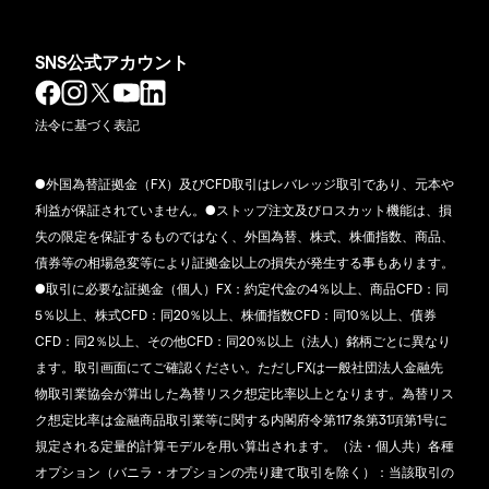
SNS公式アカウント
法令に基づく表記
●外国為替証拠金（FX）及びCFD取引はレバレッジ取引であり、元本や
利益が保証されていません。●ストップ注文及びロスカット機能は、損
失の限定を保証するものではなく、外国為替、株式、株価指数、商品、
債券等の相場急変等により証拠金以上の損失が発生する事もあります。
●取引に必要な証拠金（個人）FX：約定代金の4％以上、商品CFD：同
5％以上、株式CFD：同20％以上、株価指数CFD：同10％以上、債券
CFD：同2％以上、その他CFD：同20％以上（法人）銘柄ごとに異なり
ます。取引画面にてご確認ください。ただしFXは一般社団法人金融先
物取引業協会が算出した為替リスク想定比率以上となります。為替リス
ク想定比率は金融商品取引業等に関する内閣府令第117条第31項第1号に
規定される定量的計算モデルを用い算出されます。（法・個人共）各種
オプション（バニラ・オプションの売り建て取引を除く）：当該取引の