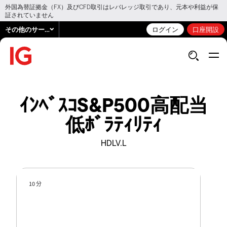
外国為替証拠金（FX）及びCFD取引はレバレッジ取引であり、元本や利益が保
証されていません
その他のサービス
ログイン
口座開設
ｲﾝﾍﾞｽｺS&P500高配当
低ﾎﾞﾗﾃｨﾘﾃｨ
HDLV.L
10 分