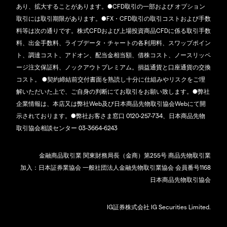
あり、拡大することがあります。●CFD取引の一部および オプション
取引には取引期限があります。●FX・CFD取引の取引コストおよび手数
料等は次の通りです。株式CFDおよび上場投資商品CFDに係る取引手数
料、出金手数料、ライブデータ・チャートの各利用料、スワップポイン
ト、調達コスト、アドオン、配当金相当額、借株コスト、ノースリッペ
ージ注文保証料、ノックアウトプレミアム。損益通貨と口座通貨の交換
コスト。 ●契約締結前交付書面を熟読し十分に仕組みやリスクをご理
解いただいた上で、ご自身の判断にてお取引をお願い致します。●弊社
企業情報は、本店又は弊社Web及び日本商品先物取引協会Webにて開
示されております。●弊社お客さま窓口 0120-257-734、日本商品先物
取引協会相談センター 03-3664-6243
金融商品取引業 関東財務局長（金商）第255号 商品先物取引業
加入：日本証券業協会 一般社団法人金融先物取引業協会 会員番号1168
日本商品先物取引協会
IG証券株式会社 IG Securities Limited.