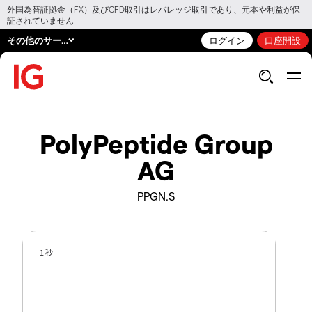
外国為替証拠金（FX）及びCFD取引はレバレッジ取引であり、元本や利益が保
証されていません
その他のサービス
ログイン
口座開設
PolyPeptide Group
AG
PPGN.S
1 秒