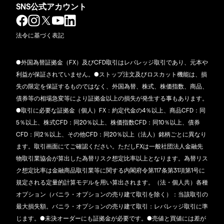
SNS公式アカウント
法令に基づく表記
●外国為替証拠金（FX）及びCFD取引はレバレッジ取引であり、元本や
利益が保証されていません。●ストップ注文及びロスカット機能は、損
失の限定を保証するものではなく、外国為替、株式、株価指数、商品、
債券等の相場急変等により証拠金以上の損失が発生する事もあります。
●取引に必要な証拠金（個人）FX：約定代金の4％以上、商品CFD：同
5％以上、株式CFD：同20％以上、株価指数CFD：同10％以上、債券
CFD：同2％以上、その他CFD：同20％以上（法人）銘柄ごとに異なり
ます。取引画面にてご確認ください。ただしFXは一般社団法人金融先
物取引業協会が算出した為替リスク想定比率以上となります。為替リス
ク想定比率は金融商品取引業等に関する内閣府令第117条第31項第1号に
規定される定量的計算モデルを用い算出されます。（法・個人共）各種
オプション（バニラ・オプションの売り建て取引を除く）：当該取引の
最大損失額。バニラ・オプションの売り建て取引：レバレッジ取引に準
じます。●未決オーダーにも証拠金が必要です。●売値と買値には差が