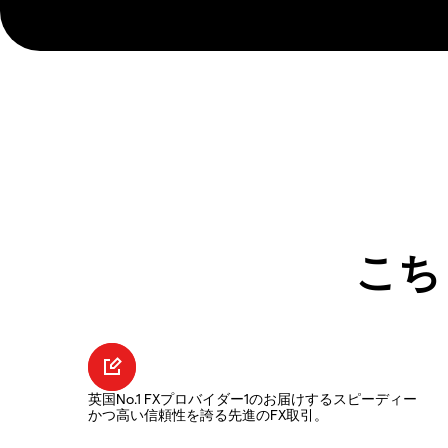
こち
英国No.1 FXプロバイダー1のお届けするスピーディー
かつ高い信頼性を誇る先進のFX取引。