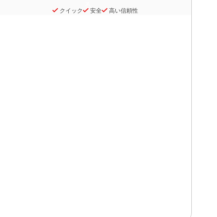
クイック
安全
高い信頼性