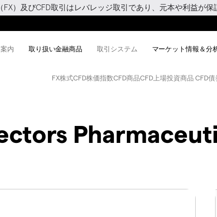
（FX）及びCFD取引はレバレッジ取引であり、元本や利益が保
用案内
取り扱い金融商品
取引システム
マーケット情報＆分
FX
株式CFD
株価指数CFD
商品CFD
上場投資商品 CFD
債
ectors Pharmaceuti