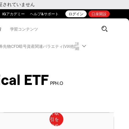
証されていません
IGアカデミー
ヘルプ&サポート
ログイン
口座開設
析
学習コンテンツ
詳
券先物CFD
暗号資産関連
バラエティ(VIX他)
細
cal ETF
PPH.O