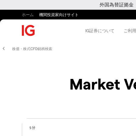
外国為替証拠金
ホーム
機関投資家向けサイト
IG証券について
ご利
株価・株式CFD銘柄検索
Market V
5 分