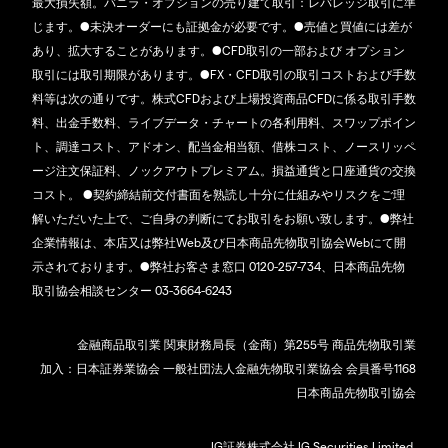
最大損失額。バニラ・オプションの売り建て取引：レバレッジ取引に準
じます。●未決オーダーにも証拠金が必要です。●売値と買値には差が
あり、拡大することがあります。●CFD取引の一部および オプション
取引には取引期限があります。●FX・CFD取引の取引コストおよび手数
料等は次の通りです。株式CFDおよび上場投資商品CFDに係る取引手数
料、出金手数料、ライブデータ・チャートの各利用料、スワップポイン
ト、調達コスト、アドオン、配当金相当額、借株コスト、ノースリッペ
ージ注文保証料、ノックアウトプレミアム。損益通貨と口座通貨の交換
コスト。 ●契約締結前交付書面を熟読し十分に仕組みやリスクをご理
解いただいた上で、ご自身の判断にてお取引をお願い致します。●弊社
企業情報は、本店又は弊社Web及び日本商品先物取引協会Webにて開
示されております。●弊社お客さま窓口 0120-257-734、日本商品先物
取引協会相談センター 03-3664-6243
金融商品取引業 関東財務局長（金商）第255号 商品先物取引業
加入：日本証券業協会 一般社団法人金融先物取引業協会 会員番号1168
日本商品先物取引協会
IG証券株式会社 IG Securities Limited.