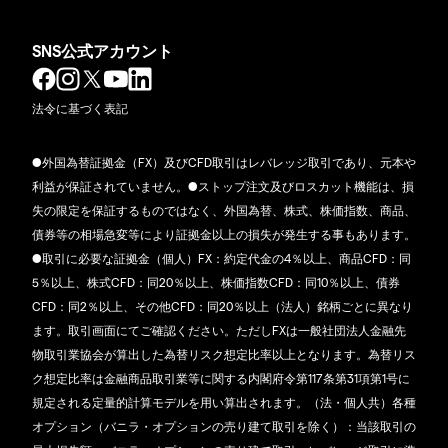
SNS公式アカウント
法令に基づく表記
●外国為替証拠金（FX）及びCFD取引はレバレッジ取引であり、元本や
利益が保証されていません。●ストップ注文及びロスカット機能は、損
失の限定を保証するものではなく、外国為替、株式、株価指数、商品、
債券等の相場急変等により証拠金以上の損失が発生する事もあります。
●取引に必要な証拠金（個人）FX：約定代金の4％以上、商品CFD：同
5％以上、株式CFD：同20％以上、株価指数CFD：同10％以上、債券
CFD：同2％以上、その他CFD：同20％以上（法人）銘柄ごとに異なり
ます。取引画面にてご確認ください。ただしFXは一般社団法人金融先
物取引業協会が算出した為替リスク想定比率以上となります。為替リス
ク想定比率は金融商品取引業等に関する内閣府令第117条第31項第1号に
規定される定量的計算モデルを用い算出されます。（法・個人共）各種
オプション（バニラ・オプションの売り建て取引を除く）：当該取引の