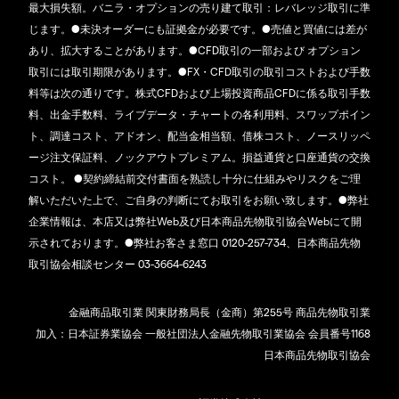
最大損失額。バニラ・オプションの売り建て取引：レバレッジ取引に準
じます。●未決オーダーにも証拠金が必要です。●売値と買値には差が
あり、拡大することがあります。●CFD取引の一部および オプション
取引には取引期限があります。●FX・CFD取引の取引コストおよび手数
料等は次の通りです。株式CFDおよび上場投資商品CFDに係る取引手数
料、出金手数料、ライブデータ・チャートの各利用料、スワップポイン
ト、調達コスト、アドオン、配当金相当額、借株コスト、ノースリッペ
ージ注文保証料、ノックアウトプレミアム。損益通貨と口座通貨の交換
コスト。 ●契約締結前交付書面を熟読し十分に仕組みやリスクをご理
解いただいた上で、ご自身の判断にてお取引をお願い致します。●弊社
企業情報は、本店又は弊社Web及び日本商品先物取引協会Webにて開
示されております。●弊社お客さま窓口 0120-257-734、日本商品先物
取引協会相談センター 03-3664-6243
金融商品取引業 関東財務局長（金商）第255号 商品先物取引業
加入：日本証券業協会 一般社団法人金融先物取引業協会 会員番号1168
日本商品先物取引協会