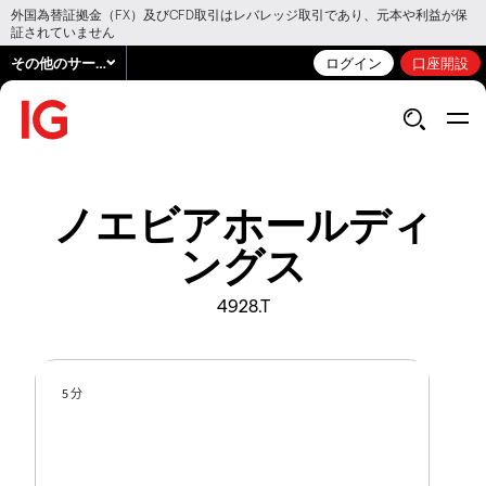
外国為替証拠金（FX）及びCFD取引はレバレッジ取引であり、元本や利益が保
証されていません
その他のサービス
ログイン
口座開設
ノエビアホールディ
ングス
4928.T
5 分