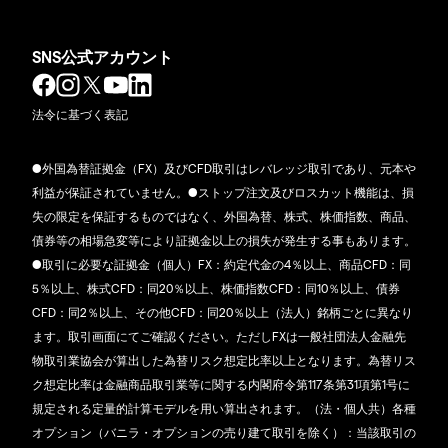
SNS公式アカウント
法令に基づく表記
●外国為替証拠金（FX）及びCFD取引はレバレッジ取引であり、元本や
利益が保証されていません。●ストップ注文及びロスカット機能は、損
失の限定を保証するものではなく、外国為替、株式、株価指数、商品、
債券等の相場急変等により証拠金以上の損失が発生する事もあります。
●取引に必要な証拠金（個人）FX：約定代金の4％以上、商品CFD：同
5％以上、株式CFD：同20％以上、株価指数CFD：同10％以上、債券
CFD：同2％以上、その他CFD：同20％以上（法人）銘柄ごとに異なり
ます。取引画面にてご確認ください。ただしFXは一般社団法人金融先
物取引業協会が算出した為替リスク想定比率以上となります。為替リス
ク想定比率は金融商品取引業等に関する内閣府令第117条第31項第1号に
規定される定量的計算モデルを用い算出されます。（法・個人共）各種
オプション（バニラ・オプションの売り建て取引を除く）：当該取引の