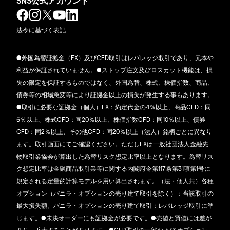
SNS公式アカウント
法令に基づく表記
●外国為替証拠金（FX）及びCFD取引はレバレッジ取引であり、元本や
利益が保証されていません。●ストップ注文及びロスカット機能は、損
失の限定を保証するものではなく、外国為替、株式、株価指数、商品、
債券等の相場急変等により証拠金以上の損失が発生する事もあります。
●取引に必要な証拠金（個人）FX：約定代金の4％以上、商品CFD：同
5％以上、株式CFD：同20％以上、株価指数CFD：同10％以上、債券
CFD：同2％以上、その他CFD：同20％以上（法人）銘柄ごとに異なり
ます。取引画面にてご確認ください。ただしFXは一般社団法人金融先
物取引業協会が算出した為替リスク想定比率以上となります。為替リス
ク想定比率は金融商品取引業等に関する内閣府令第117条第31項第1号に
規定される定量的計算モデルを用い算出されます。（法・個人共）各種
オプション（バニラ・オプションの売り建て取引を除く）：当該取引の
最大損失額。バニラ・オプションの売り建て取引：レバレッジ取引に準
じます。●未決オーダーにも証拠金が必要です。●売値と買値には差が