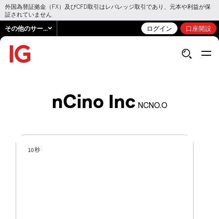
外国為替証拠金（FX）及びCFD取引はレバレッジ取引であり、元本や利益が保
証されていません
その他のサービス
ログイン
口座開設
nCino Inc
NCNO.O
10 秒