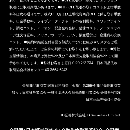
あり、拡大することがあります。●CFD取引の一部および オプション
取引には取引期限があります。●FX・CFD取引の取引コストおよび手数
料等は次の通りです。株式CFDおよび上場投資商品CFDに係る取引手数
料、出金手数料、ライブデータ・チャートの各利用料、スワップポイン
ト、調達コスト、アドオン、配当金相当額、借株コスト、ノースリッペ
ージ注文保証料、ノックアウトプレミアム。損益通貨と口座通貨の交換
コスト。 ●契約締結前交付書面を熟読し十分に仕組みやリスクをご理
解いただいた上で、ご自身の判断にてお取引をお願い致します。●弊社
企業情報は、本店又は弊社Web及び日本商品先物取引協会Webにて開
示されております。●弊社お客さま窓口 0120-257-734、日本商品先物
取引協会相談センター 03-3664-6243
金融商品取引業 関東財務局長（金商）第255号 商品先物取引業
加入：日本証券業協会 一般社団法人金融先物取引業協会 会員番号1168
日本商品先物取引協会
IG証券株式会社 IG Securities Limited.