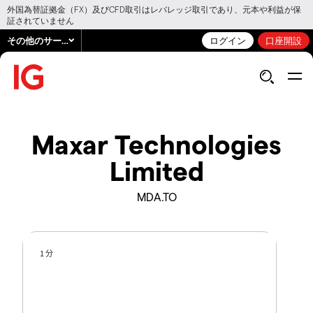
外国為替証拠金（FX）及びCFD取引はレバレッジ取引であり、元本や利益が保
証されていません
その他のサービス
ログイン
口座開設
Maxar Technologies
Limited
MDA.TO
1 分