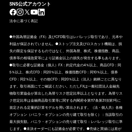
SNS公式アカウント
法令に基づく表記
●外国為替証拠金（FX）及びCFD取引はレバレッジ取引であり、元本や
利益が保証されていません。●ストップ注文及びロスカット機能は、損
失の限定を保証するものではなく、外国為替、株式、株価指数、商品、
債券等の相場急変等により証拠金以上の損失が発生する事もあります。
●取引に必要な証拠金（個人）FX：約定代金の4％以上、商品CFD：同
5％以上、株式CFD：同20％以上、株価指数CFD：同10％以上、債券
CFD：同2％以上、その他CFD：同20％以上（法人）銘柄ごとに異なり
ます。取引画面にてご確認ください。ただしFXは一般社団法人金融先
物取引業協会が算出した為替リスク想定比率以上となります。為替リス
ク想定比率は金融商品取引業等に関する内閣府令第117条第31項第1号に
規定される定量的計算モデルを用い算出されます。（法・個人共）各種
オプション（バニラ・オプションの売り建て取引を除く）：当該取引の
最大損失額。バニラ・オプションの売り建て取引：レバレッジ取引に準
じます。●未決オーダーにも証拠金が必要です。●売値と買値には差が