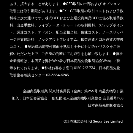
あり、拡大することがあります。●CFD取引の一部および オプション
取引には取引期限があります。●FX・CFD取引の取引コストおよび手数
料等は次の通りです。株式CFDおよび上場投資商品CFDに係る取引手数
料、出金手数料、ライブデータ・チャートの各利用料、スワップポイン
ト、調達コスト、アドオン、配当金相当額、借株コスト、ノースリッペ
ージ注文保証料、ノックアウトプレミアム。損益通貨と口座通貨の交換
コスト。 ●契約締結前交付書面を熟読し十分に仕組みやリスクをご理
解いただいた上で、ご自身の判断にてお取引をお願い致します。●弊社
企業情報は、本店又は弊社Web及び日本商品先物取引協会Webにて開
示されております。●弊社お客さま窓口 0120-257-734、日本商品先物
取引協会相談センター 03-3664-6243
金融商品取引業 関東財務局長（金商）第255号 商品先物取引業
加入：日本証券業協会 一般社団法人金融先物取引業協会 会員番号1168
日本商品先物取引協会
IG証券株式会社 IG Securities Limited.