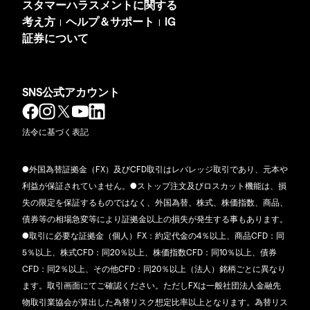
スタマーハラスメントに関する
考え方
ヘルプ＆サポート
IG
|
|
証券について
SNS公式アカウント
法令に基づく表記
●外国為替証拠金（FX）及びCFD取引はレバレッジ取引であり、元本や
利益が保証されていません。●ストップ注文及びロスカット機能は、損
失の限定を保証するものではなく、外国為替、株式、株価指数、商品、
債券等の相場急変等により証拠金以上の損失が発生する事もあります。
●取引に必要な証拠金（個人）FX：約定代金の4％以上、商品CFD：同
5％以上、株式CFD：同20％以上、株価指数CFD：同10％以上、債券
CFD：同2％以上、その他CFD：同20％以上（法人）銘柄ごとに異なり
ます。取引画面にてご確認ください。ただしFXは一般社団法人金融先
物取引業協会が算出した為替リスク想定比率以上となります。為替リス