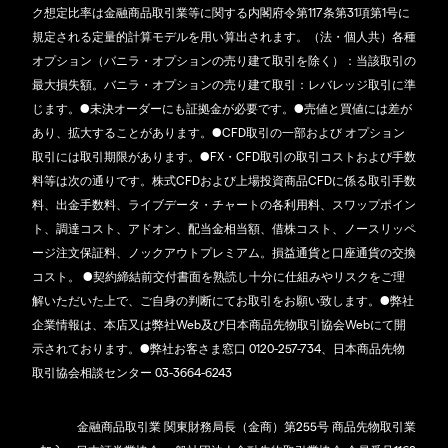
ク想定比率は金融商品取引業等に関する内閣府令第117条第31項第1号に
規定される定量的計算モデルを用い算出されます。（法・個人共）各種
オプション（バニラ・オプションの売り建て取引を除く）：当該取引の
最大損失額。バニラ・オプションの売り建て取引：レバレッジ取引に準
じます。●未決オーダーにも証拠金が必要です。●売値と買値には差が
あり、拡大することがあります。●CFD取引の一部および オプション
取引には取引期限があります。●FX・CFD取引の取引コストおよび手数
料等は次の通りです。株式CFDおよび上場投資商品CFDに係る取引手数
料、出金手数料、ライブデータ・チャートの各利用料、スワップポイン
ト、調達コスト、アドオン、配当金相当額、借株コスト、ノースリッペ
ージ注文保証料、ノックアウトプレミアム。損益通貨と口座通貨の交換
コスト。 ●契約締結前交付書面を熟読し十分に仕組みやリスクをご理
解いただいた上で、ご自身の判断にてお取引をお願い致します。●弊社
企業情報は、本店又は弊社Web及び日本商品先物取引協会Webにて開
示されております。●弊社お客さま窓口 0120-257-734、日本商品先物
取引協会相談センター 03-3664-6243
金融商品取引業 関東財務局長（金商）第255号 商品先物取引業