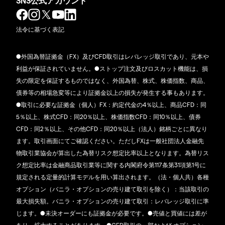
SNS公式アカウント
法令に基づく表記
●外国為替証拠金（FX）及びCFD取引はレバレッジ取引であり、元本や
利益が保証されていません。●ストップ注文及びロスカット機能は、損
失の限定を保証するものではなく、外国為替、株式、株価指数、商品、
債券等の相場急変等により証拠金以上の損失が発生する事もあります。
●取引に必要な証拠金（個人）FX：約定代金の4％以上、商品CFD：同
5％以上、株式CFD：同20％以上、株価指数CFD：同10％以上、債券
CFD：同2％以上、その他CFD：同20％以上（法人）銘柄ごとに異なり
ます。取引画面にてご確認ください。ただしFXは一般社団法人金融先
物取引業協会が算出した為替リスク想定比率以上となります。為替リス
ク想定比率は金融商品取引業等に関する内閣府令第117条第31項第1号に
規定される定量的計算モデルを用い算出されます。（法・個人共）各種
オプション（バニラ・オプションの売り建て取引を除く）：当該取引の
最大損失額。バニラ・オプションの売り建て取引：レバレッジ取引に準
じます。●未決オーダーにも証拠金が必要です。●売値と買値には差が