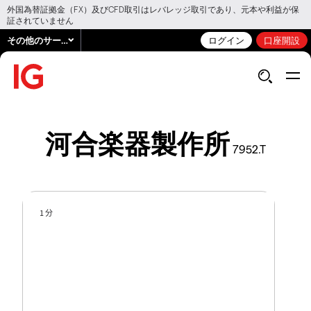
外国為替証拠金（FX）及びCFD取引はレバレッジ取引であり、元本や利益が保
証されていません
その他のサービス
ログイン
口座開設
河合楽器製作所
7952.T
1 分