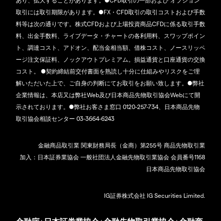
あり、拡大することがあります。●CFD取引の一部および オプション
取引には取引期限があります。●FX・CFD取引の取引コストおよび手数
料等は次の通りです。株式CFDおよび上場投資商品CFDに係る取引手数
料、出金手数料、ライブデータ・チャートの各利用料、スワップポイン
ト、調達コスト、アドオン、配当金相当額、借株コスト、ノースリッペ
ージ注文保証料、ノックアウトプレミアム。損益通貨と口座通貨の交換
コスト。 ●契約締結前交付書面を熟読し十分に仕組みやリスクをご理
解いただいた上で、ご自身の判断にてお取引をお願い致します。●弊社
企業情報は、本店又は弊社Web及び日本商品先物取引協会Webにて開
示されております。●弊社お客さま窓口 0120-257-734、日本商品先物
取引協会相談センター 03-3664-6243
金融商品取引業 関東財務局長（金商）第255号 商品先物取引業
加入：日本証券業協会 一般社団法人金融先物取引業協会 会員番号1168
日本商品先物取引協会
IG証券株式会社 IG Securities Limited.