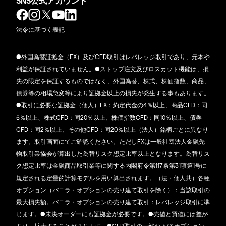
SNS公式アカウント
法令に基づく表記
●外国為替証拠金（FX）及びCFD取引はレバレッジ取引であり、元本や
利益が保証されていません。●ストップ注文及びロスカット機能は、損
失の限定を保証するものではなく、外国為替、株式、株価指数、商品、
債券等の相場急変等により証拠金以上の損失が発生する事もあります。
●取引に必要な証拠金（個人）FX：約定代金の4％以上、商品CFD：同
5％以上、株式CFD：同20％以上、株価指数CFD：同10％以上、債券
CFD：同2％以上、その他CFD：同20％以上（法人）銘柄ごとに異なり
ます。取引画面にてご確認ください。ただしFXは一般社団法人金融先
物取引業協会が算出した為替リスク想定比率以上となります。為替リス
ク想定比率は金融商品取引業等に関する内閣府令第117条第31項第1号に
規定される定量的計算モデルを用い算出されます。（法・個人共）各種
オプション（バニラ・オプションの売り建て取引を除く）：当該取引の
最大損失額。バニラ・オプションの売り建て取引：レバレッジ取引に準
じます。●未決オーダーにも証拠金が必要です。●売値と買値には差が