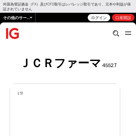
外国為替証拠金（FX）及びCFD取引はレバレッジ取引であり、元本や利益が保
証されていません
その他のサービス
ログイン
口座開設
ＪＣＲファーマ
4552.T
1 分