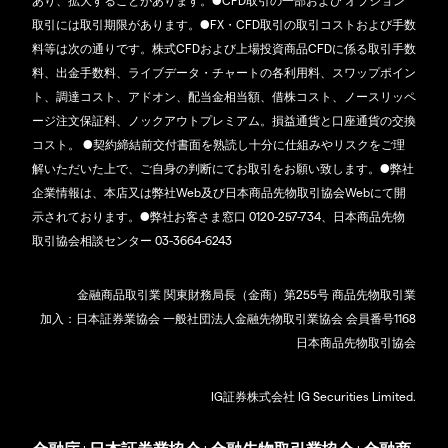
あり、拡大することがあります。●CFD取引の一部および オプション
取引には取引期限があります。●FX・CFD取引の取引コストおよび手数
料等は次の通りです。株式CFDおよび上場投資商品CFDに係る取引手数
料、出金手数料、ライブデータ・チャートの各利用料、スワップポイン
ト、調達コスト、アドオン、配当金相当額、借株コスト、ノースリッペ
ージ注文保証料、ノックアウトプレミアム。損益通貨と口座通貨の交換
コスト。 ●契約締結前交付書面を熟読し十分に仕組みやリスクをご理
解いただいた上で、ご自身の判断にてお取引をお願い致します。●弊社
企業情報は、本店又は弊社Web及び日本商品先物取引協会Webにて開
示されております。●弊社お客さま窓口 0120-257-734、日本商品先物
取引協会相談センター 03-3664-6243
金融商品取引業 関東財務局長（金商）第255号 商品先物取引業
加入：日本証券業協会 一般社団法人金融先物取引業協会 会員番号1168
日本商品先物取引協会
IG証券株式会社 IG Securities Limited.