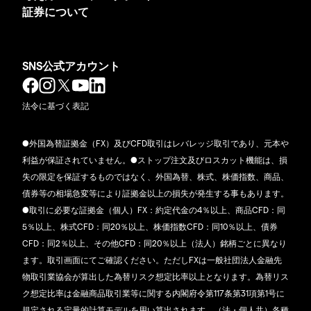
証券について
SNS公式アカウント
法令に基づく表記
●外国為替証拠金（FX）及びCFD取引はレバレッジ取引であり、元本や
利益が保証されていません。●ストップ注文及びロスカット機能は、損
失の限定を保証するものではなく、外国為替、株式、株価指数、商品、
債券等の相場急変等により証拠金以上の損失が発生する事もあります。
●取引に必要な証拠金（個人）FX：約定代金の4％以上、商品CFD：同
5％以上、株式CFD：同20％以上、株価指数CFD：同10％以上、債券
CFD：同2％以上、その他CFD：同20％以上（法人）銘柄ごとに異なり
ます。取引画面にてご確認ください。ただしFXは一般社団法人金融先
物取引業協会が算出した為替リスク想定比率以上となります。為替リス
ク想定比率は金融商品取引業等に関する内閣府令第117条第31項第1号に
規定される定量的計算モデルを用い算出されます。（法・個人共）各種