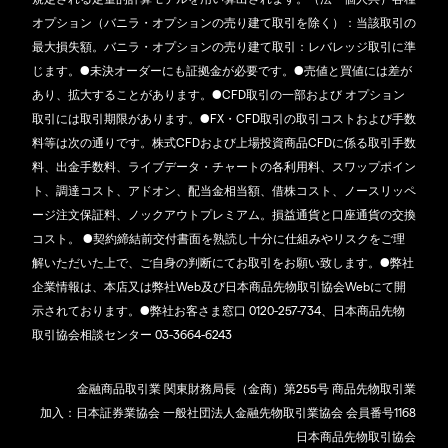
オプション（バニラ・オプションの売り建て取引を除く）：当該取引の
最大損失額。バニラ・オプションの売り建て取引：レバレッジ取引に準
じます。●未決オーダーにも証拠金が必要です。●売値と買値には差が
あり、拡大することがあります。●CFD取引の一部および オプション
取引には取引期限があります。●FX・CFD取引の取引コストおよび手数
料等は次の通りです。株式CFDおよび上場投資商品CFDに係る取引手数
料、出金手数料、ライブデータ・チャートの各利用料、スワップポイン
ト、調達コスト、アドオン、配当金相当額、借株コスト、ノースリッペ
ージ注文保証料、ノックアウトプレミアム。損益通貨と口座通貨の交換
コスト。 ●契約締結前交付書面を熟読し十分に仕組みやリスクをご理
解いただいた上で、ご自身の判断にてお取引をお願い致します。●弊社
企業情報は、本店又は弊社Web及び日本商品先物取引協会Webにて開
示されております。●弊社お客さま窓口 0120-257-734、日本商品先物
取引協会相談センター 03-3664-6243
金融商品取引業 関東財務局長（金商）第255号 商品先物取引業
加入：日本証券業協会 一般社団法人金融先物取引業協会 会員番号1168
日本商品先物取引協会