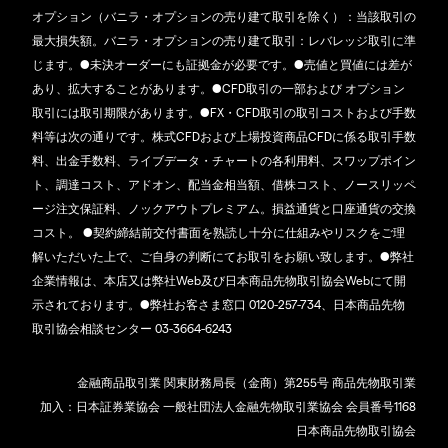
オプション（バニラ・オプションの売り建て取引を除く）：当該取引の
最大損失額。バニラ・オプションの売り建て取引：レバレッジ取引に準
じます。●未決オーダーにも証拠金が必要です。●売値と買値には差が
あり、拡大することがあります。●CFD取引の一部および オプション
取引には取引期限があります。●FX・CFD取引の取引コストおよび手数
料等は次の通りです。株式CFDおよび上場投資商品CFDに係る取引手数
料、出金手数料、ライブデータ・チャートの各利用料、スワップポイン
ト、調達コスト、アドオン、配当金相当額、借株コスト、ノースリッペ
ージ注文保証料、ノックアウトプレミアム。損益通貨と口座通貨の交換
コスト。 ●契約締結前交付書面を熟読し十分に仕組みやリスクをご理
解いただいた上で、ご自身の判断にてお取引をお願い致します。●弊社
企業情報は、本店又は弊社Web及び日本商品先物取引協会Webにて開
示されております。●弊社お客さま窓口 0120-257-734、日本商品先物
取引協会相談センター 03-3664-6243
金融商品取引業 関東財務局長（金商）第255号 商品先物取引業
加入：日本証券業協会 一般社団法人金融先物取引業協会 会員番号1168
日本商品先物取引協会