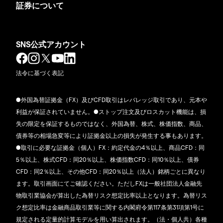
証券について
SNS公式アカウント
法令に基づく表記
●外国為替証拠金（FX）及びCFD取引はレバレッジ取引であり、元本や
利益が保証されていません。●ストップ注文及びロスカット機能は、損
失の限定を保証するものではなく、外国為替、株式、株価指数、商品、
債券等の相場急変等により証拠金以上の損失が発生する事もあります。
●取引に必要な証拠金（個人）FX：約定代金の4％以上、商品CFD：同
5％以上、株式CFD：同20％以上、株価指数CFD：同10％以上、債券
CFD：同2％以上、その他CFD：同20％以上（法人）銘柄ごとに異なり
ます。取引画面にてご確認ください。ただしFXは一般社団法人金融先
物取引業協会が算出した為替リスク想定比率以上となります。為替リス
ク想定比率は金融商品取引業等に関する内閣府令第117条第31項第1号に
規定される定量的計算モデルを用い算出されます。（法・個人共）各種