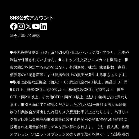
SNS公式アカウント
法令に基づく表記
●外国為替証拠金（FX）及びCFD取引はレバレッジ取引であり、元本や
利益が保証されていません。●ストップ注文及びロスカット機能は、損
失の限定を保証するものではなく、外国為替、株式、株価指数、商品、
債券等の相場急変等により証拠金以上の損失が発生する事もあります。
●取引に必要な証拠金（個人）FX：約定代金の4％以上、商品CFD：同
5％以上、株式CFD：同20％以上、株価指数CFD：同10％以上、債券
CFD：同2％以上、その他CFD：同20％以上（法人）銘柄ごとに異なり
ます。取引画面にてご確認ください。ただしFXは一般社団法人金融先
物取引業協会が算出した為替リスク想定比率以上となります。為替リス
ク想定比率は金融商品取引業等に関する内閣府令第117条第31項第1号に
規定される定量的計算モデルを用い算出されます。（法・個人共）各種
オプション（バニラ・オプションの売り建て取引を除く）：当該取引の