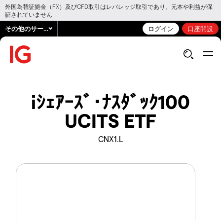
外国為替証拠金（FX）及びCFD取引はレバレッジ取引であり、元本や利益が保
証されていません
その他のサービス
ログイン
口座開設
iｼｪｱｰｽﾞ･ﾅｽﾀﾞｯｸ100
UCITS ETF
CNX1.L