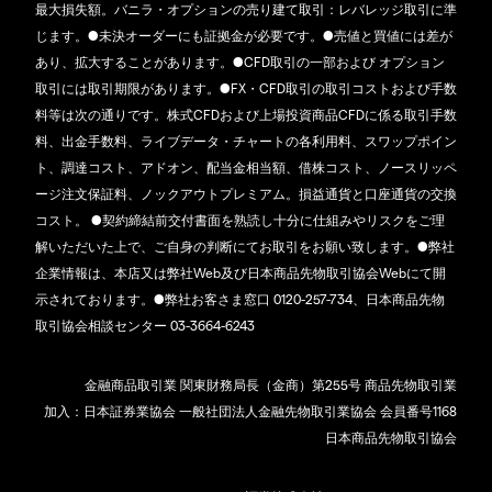
最大損失額。バニラ・オプションの売り建て取引：レバレッジ取引に準
じます。●未決オーダーにも証拠金が必要です。●売値と買値には差が
あり、拡大することがあります。●CFD取引の一部および オプション
取引には取引期限があります。●FX・CFD取引の取引コストおよび手数
料等は次の通りです。株式CFDおよび上場投資商品CFDに係る取引手数
料、出金手数料、ライブデータ・チャートの各利用料、スワップポイン
ト、調達コスト、アドオン、配当金相当額、借株コスト、ノースリッペ
ージ注文保証料、ノックアウトプレミアム。損益通貨と口座通貨の交換
コスト。 ●契約締結前交付書面を熟読し十分に仕組みやリスクをご理
解いただいた上で、ご自身の判断にてお取引をお願い致します。●弊社
企業情報は、本店又は弊社Web及び日本商品先物取引協会Webにて開
示されております。●弊社お客さま窓口 0120-257-734、日本商品先物
取引協会相談センター 03-3664-6243
金融商品取引業 関東財務局長（金商）第255号 商品先物取引業
加入：日本証券業協会 一般社団法人金融先物取引業協会 会員番号1168
日本商品先物取引協会