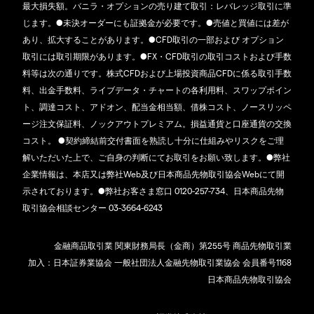
最大損失額。バニラ・オプションの売り建て取引：レバレッジ取引に準
じます。●未決オーダーにも証拠金が必要です。●売値と買値には差が
あり、拡大することがあります。●CFD取引の一部および オプション
取引には取引期限があります。●FX・CFD取引の取引コストおよび手数
料等は次の通りです。株式CFDおよび上場投資商品CFDに係る取引手数
料、出金手数料、ライブデータ・チャートの各利用料、スワップポイン
ト、調達コスト、アドオン、配当金相当額、借株コスト、ノースリッペ
ージ注文保証料、ノックアウトプレミアム。損益通貨と口座通貨の交換
コスト。 ●契約締結前交付書面を熟読し十分に仕組みやリスクをご理
解いただいた上で、ご自身の判断にてお取引をお願い致します。●弊社
企業情報は、本店又は弊社Web及び日本商品先物取引協会Webにて開
示されております。●弊社お客さま窓口 0120-257-734、日本商品先物
取引協会相談センター 03-3664-6243
金融商品取引業 関東財務局長（金商）第255号 商品先物取引業
加入：日本証券業協会 一般社団法人金融先物取引業協会 会員番号1168
日本商品先物取引協会