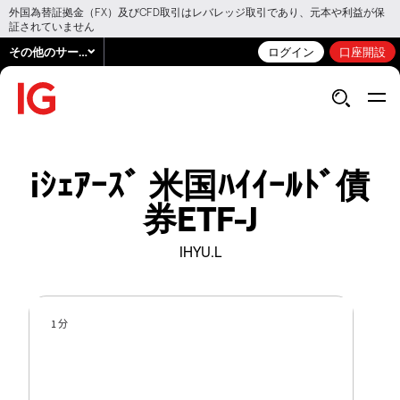
外国為替証拠金（FX）及びCFD取引はレバレッジ取引であり、元本や利益が保
証されていません
その他のサービス
ログイン
口座開設
iｼｪｱｰｽﾞ 米国ﾊｲｲｰﾙﾄﾞ債
券ETF-J
IHYU.L
1 分