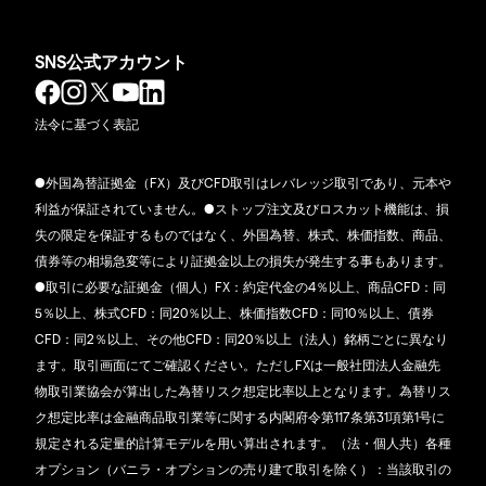
SNS公式アカウント
法令に基づく表記
●外国為替証拠金（FX）及びCFD取引はレバレッジ取引であり、元本や
利益が保証されていません。●ストップ注文及びロスカット機能は、損
失の限定を保証するものではなく、外国為替、株式、株価指数、商品、
債券等の相場急変等により証拠金以上の損失が発生する事もあります。
●取引に必要な証拠金（個人）FX：約定代金の4％以上、商品CFD：同
5％以上、株式CFD：同20％以上、株価指数CFD：同10％以上、債券
CFD：同2％以上、その他CFD：同20％以上（法人）銘柄ごとに異なり
ます。取引画面にてご確認ください。ただしFXは一般社団法人金融先
物取引業協会が算出した為替リスク想定比率以上となります。為替リス
ク想定比率は金融商品取引業等に関する内閣府令第117条第31項第1号に
規定される定量的計算モデルを用い算出されます。（法・個人共）各種
オプション（バニラ・オプションの売り建て取引を除く）：当該取引の