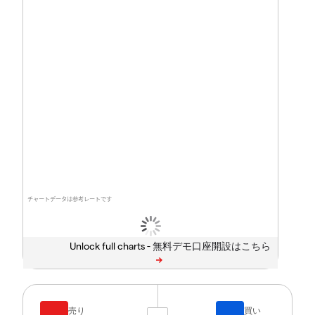
チャートデータは参考レートです
Unlock full charts -
売り
買い