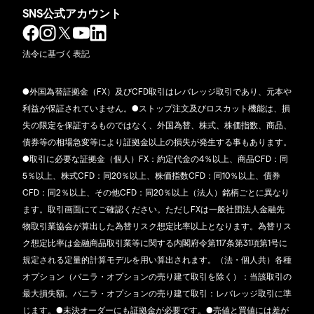
SNS公式アカウント
法令に基づく表記
●外国為替証拠金（FX）及びCFD取引はレバレッジ取引であり、元本や
利益が保証されていません。●ストップ注文及びロスカット機能は、損
失の限定を保証するものではなく、外国為替、株式、株価指数、商品、
債券等の相場急変等により証拠金以上の損失が発生する事もあります。
●取引に必要な証拠金（個人）FX：約定代金の4％以上、商品CFD：同
5％以上、株式CFD：同20％以上、株価指数CFD：同10％以上、債券
CFD：同2％以上、その他CFD：同20％以上（法人）銘柄ごとに異なり
ます。取引画面にてご確認ください。ただしFXは一般社団法人金融先
物取引業協会が算出した為替リスク想定比率以上となります。為替リス
ク想定比率は金融商品取引業等に関する内閣府令第117条第31項第1号に
規定される定量的計算モデルを用い算出されます。（法・個人共）各種
オプション（バニラ・オプションの売り建て取引を除く）：当該取引の
最大損失額。バニラ・オプションの売り建て取引：レバレッジ取引に準
じます。●未決オーダーにも証拠金が必要です。●売値と買値には差が