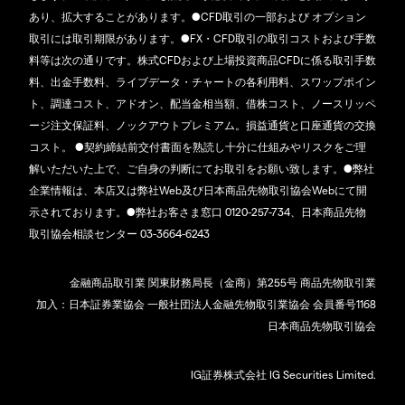
あり、拡大することがあります。●CFD取引の一部および オプション
取引には取引期限があります。●FX・CFD取引の取引コストおよび手数
料等は次の通りです。株式CFDおよび上場投資商品CFDに係る取引手数
料、出金手数料、ライブデータ・チャートの各利用料、スワップポイン
ト、調達コスト、アドオン、配当金相当額、借株コスト、ノースリッペ
ージ注文保証料、ノックアウトプレミアム。損益通貨と口座通貨の交換
コスト。 ●契約締結前交付書面を熟読し十分に仕組みやリスクをご理
解いただいた上で、ご自身の判断にてお取引をお願い致します。●弊社
企業情報は、本店又は弊社Web及び日本商品先物取引協会Webにて開
示されております。●弊社お客さま窓口 0120-257-734、日本商品先物
取引協会相談センター 03-3664-6243
金融商品取引業 関東財務局長（金商）第255号 商品先物取引業
加入：日本証券業協会 一般社団法人金融先物取引業協会 会員番号1168
日本商品先物取引協会
IG証券株式会社 IG Securities Limited.