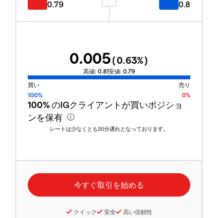
0.79
0.8
0.005
(
0.63
%)
高値:
0.81
安値:
0.79
買い
売り
100%
0%
100%
のIGクライアントが買いポジショ
ンを保有
レートは少なくとも20分遅れとなっております。
クイック
安全
高い信頼性