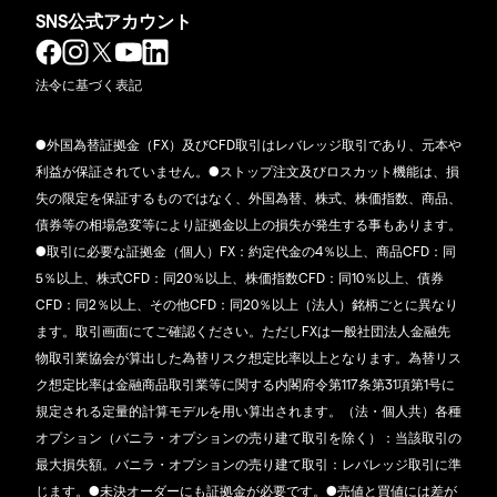
SNS公式アカウント
法令に基づく表記
●外国為替証拠金（FX）及びCFD取引はレバレッジ取引であり、元本や
利益が保証されていません。●ストップ注文及びロスカット機能は、損
失の限定を保証するものではなく、外国為替、株式、株価指数、商品、
債券等の相場急変等により証拠金以上の損失が発生する事もあります。
●取引に必要な証拠金（個人）FX：約定代金の4％以上、商品CFD：同
5％以上、株式CFD：同20％以上、株価指数CFD：同10％以上、債券
CFD：同2％以上、その他CFD：同20％以上（法人）銘柄ごとに異なり
ます。取引画面にてご確認ください。ただしFXは一般社団法人金融先
物取引業協会が算出した為替リスク想定比率以上となります。為替リス
ク想定比率は金融商品取引業等に関する内閣府令第117条第31項第1号に
規定される定量的計算モデルを用い算出されます。（法・個人共）各種
オプション（バニラ・オプションの売り建て取引を除く）：当該取引の
最大損失額。バニラ・オプションの売り建て取引：レバレッジ取引に準
じます。●未決オーダーにも証拠金が必要です。●売値と買値には差が