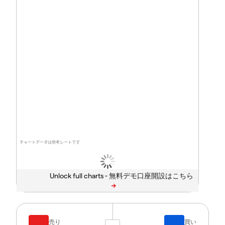
チャートデータは参考レートです
Unlock full charts -
売り
買い