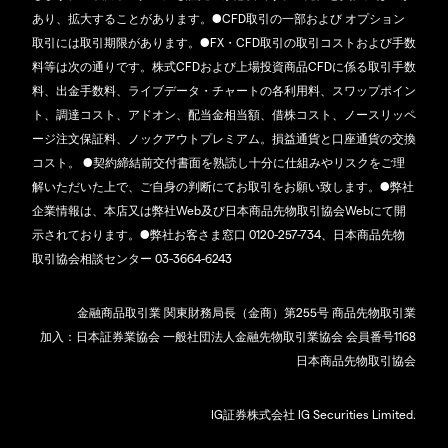
あり、拡大することがあります。●CFD取引の一部および オプション
取引には取引期限があります。●FX・CFD取引の取引コストおよび手数
料等は次の通りです。株式CFDおよび上場投資商品CFDに係る取引手数
料、出金手数料、ライブデータ・チャートの各利用料、スワップポイン
ト、調達コスト、アドオン、配当金相当額、借株コスト、ノースリッペ
ージ注文保証料、ノックアウトプレミアム。損益通貨と口座通貨の交換
コスト。 ●契約締結前交付書面を熟読し十分に仕組みやリスクをご理
解いただいた上で、ご自身の判断にてお取引をお願い致します。●弊社
企業情報は、本店又は弊社Web及び日本商品先物取引協会Webにて開
示されております。●弊社お客さま窓口 0120-257-734、日本商品先物
取引協会相談センター 03-3664-6243
金融商品取引業 関東財務局長（金商）第255号 商品先物取引業
加入：日本証券業協会 一般社団法人金融先物取引業協会 会員番号1168
日本商品先物取引協会
IG証券株式会社 IG Securities Limited.