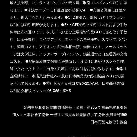
最大損失額。バニラ・オプションの売り建て取引：レバレッジ取引に準
じます。●未決オーダーにも証拠金が必要です。●売値と買値には差が
あり、拡大することがあります。●CFD取引の一部および オプション
取引には取引期限があります。●FX・CFD取引の取引コストおよび手数
料等は次の通りです。株式CFDおよび上場投資商品CFDに係る取引手数
料、出金手数料、ライブデータ・チャートの各利用料、スワップポイン
ト、調達コスト、アドオン、配当金相当額、借株コスト、ノースリッペ
ージ注文保証料、ノックアウトプレミアム。損益通貨と口座通貨の交換
コスト。 ●契約締結前交付書面を熟読し十分に仕組みやリスクをご理
解いただいた上で、ご自身の判断にてお取引をお願い致します。●弊社
企業情報は、本店又は弊社Web及び日本商品先物取引協会Webにて開
示されております。●弊社お客さま窓口 0120-257-734、日本商品先物
取引協会相談センター 03-3664-6243
金融商品取引業 関東財務局長（金商）第255号 商品先物取引業
加入：日本証券業協会 一般社団法人金融先物取引業協会 会員番号1168
日本商品先物取引協会