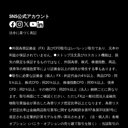
SNS公式アカウント
法令に基づく表記
●外国為替証拠金（FX）及びCFD取引はレバレッジ取引であり、元本や
利益が保証されていません。●ストップ注文及びロスカット機能は、損
失の限定を保証するものではなく、外国為替、株式、株価指数、商品、
債券等の相場急変等により証拠金以上の損失が発生する事もあります。
●取引に必要な証拠金（個人）FX：約定代金の4％以上、商品CFD：同
5％以上、株式CFD：同20％以上、株価指数CFD：同10％以上、債券
CFD：同2％以上、その他CFD：同20％以上（法人）銘柄ごとに異なり
ます。取引画面にてご確認ください。ただしFXは一般社団法人金融先
物取引業協会が算出した為替リスク想定比率以上となります。為替リス
ク想定比率は金融商品取引業等に関する内閣府令第117条第31項第1号に
規定される定量的計算モデルを用い算出されます。（法・個人共）各種
オプション（バニラ・オプションの売り建て取引を除く）：当該取引の