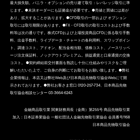
最大損失額。バニラ・オプションの売り建て取引：レバレッジ取引に準
じます。●未決オーダーにも証拠金が必要です。●売値と買値には差が
あり、拡大することがあります。●CFD取引の一部および オプション
取引には取引期限があります。●FX・CFD取引の取引コストおよび手数
料等は次の通りです。株式CFDおよび上場投資商品CFDに係る取引手数
料、出金手数料、ライブデータ・チャートの各利用料、スワップポイン
ト、調達コスト、アドオン、配当金相当額、借株コスト、ノースリッペ
ージ注文保証料、ノックアウトプレミアム。損益通貨と口座通貨の交換
コスト。 ●契約締結前交付書面を熟読し十分に仕組みやリスクをご理
解いただいた上で、ご自身の判断にてお取引をお願い致します。●弊社
企業情報は、本店又は弊社Web及び日本商品先物取引協会Webにて開
示されております。●弊社お客さま窓口 0120-257-734、日本商品先物
取引協会相談センター 03-3664-6243
金融商品取引業 関東財務局長（金商）第255号 商品先物取引業
加入：日本証券業協会 一般社団法人金融先物取引業協会 会員番号1168
日本商品先物取引協会