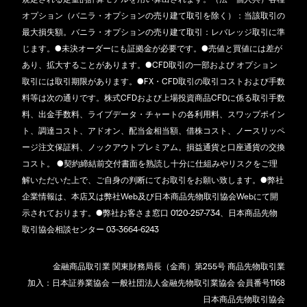
オプション（バニラ・オプションの売り建て取引を除く）：当該取引の
最大損失額。バニラ・オプションの売り建て取引：レバレッジ取引に準
じます。●未決オーダーにも証拠金が必要です。●売値と買値には差が
あり、拡大することがあります。●CFD取引の一部および オプション
取引には取引期限があります。●FX・CFD取引の取引コストおよび手数
料等は次の通りです。株式CFDおよび上場投資商品CFDに係る取引手数
料、出金手数料、ライブデータ・チャートの各利用料、スワップポイン
ト、調達コスト、アドオン、配当金相当額、借株コスト、ノースリッペ
ージ注文保証料、ノックアウトプレミアム。損益通貨と口座通貨の交換
コスト。 ●契約締結前交付書面を熟読し十分に仕組みやリスクをご理
解いただいた上で、ご自身の判断にてお取引をお願い致します。●弊社
企業情報は、本店又は弊社Web及び日本商品先物取引協会Webにて開
示されております。●弊社お客さま窓口 0120-257-734、日本商品先物
取引協会相談センター 03-3664-6243
金融商品取引業 関東財務局長（金商）第255号 商品先物取引業
加入：日本証券業協会 一般社団法人金融先物取引業協会 会員番号1168
日本商品先物取引協会