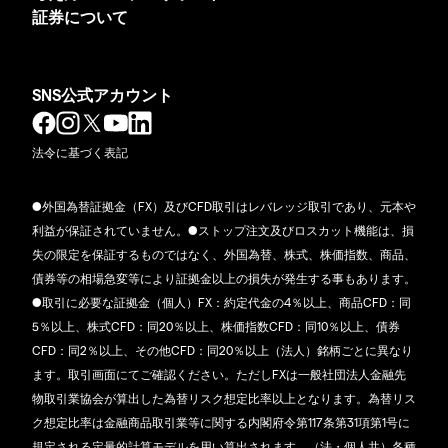
証券について
SNS公式アカウント
法令に基づく表記
●外国為替証拠金（FX）及びCFD取引はレバレッジ取引であり、元本や
利益が保証されていません。●ストップ注文及びロスカット機能は、損
失の限定を保証するものではなく、外国為替、株式、株価指数、商品、
債券等の相場急変等により証拠金以上の損失が発生する事もあります。
●取引に必要な証拠金（個人）FX：約定代金の4％以上、商品CFD：同
5％以上、株式CFD：同20％以上、株価指数CFD：同10％以上、債券
CFD：同2％以上、その他CFD：同20％以上（法人）銘柄ごとに異なり
ます。取引画面にてご確認ください。ただしFXは一般社団法人金融先
物取引業協会が算出した為替リスク想定比率以上となります。為替リス
ク想定比率は金融商品取引業等に関する内閣府令第117条第31項第1号に
規定される定量的計算モデルを用い算出されます。（法・個人共）各種