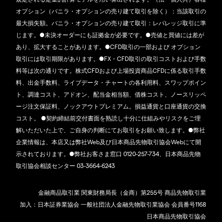
オプション（バニラ・オプションの売り建て取引を除く）：当該取引の
最大損失額。バニラ・オプションの売り建て取引：レバレッジ取引に準
じます。●未決オーダーにも証拠金が必要です。●売値と買値には差が
あり、拡大することがあります。●CFD取引の一部および オプション
取引には取引期限があります。●FX・CFD取引の取引コストおよび手数
料等は次の通りです。株式CFDおよび上場投資商品CFDに係る取引手数
料、出金手数料、ライブデータ・チャートの各利用料、スワップポイン
ト、調達コスト、アドオン、配当金相当額、借株コスト、ノースリッペ
ージ注文保証料、ノックアウトプレミアム。損益通貨と口座通貨の交換
コスト。 ●契約締結前交付書面を熟読し十分に仕組みやリスクをご理
解いただいた上で、ご自身の判断にてお取引をお願い致します。●弊社
企業情報は、本店又は弊社Web及び日本商品先物取引協会Webにて開
示されております。●弊社お客さま窓口 0120-257-734、日本商品先物
取引協会相談センター 03-3664-6243
金融商品取引業 関東財務局長（金商）第255号 商品先物取引業
加入：日本証券業協会 一般社団法人金融先物取引業協会 会員番号1168
日本商品先物取引協会