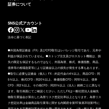
証券について
SNS公式アカウント
法令に基づく表記
●外国為替証拠金（FX）及びCFD取引はレバレッジ取引であり、元本や
利益が保証されていません。●ストップ注文及びロスカット機能は、損
失の限定を保証するものではなく、外国為替、株式、株価指数、商品、
債券等の相場急変等により証拠金以上の損失が発生する事もあります。
●取引に必要な証拠金（個人）FX：約定代金の4％以上、商品CFD：同
5％以上、株式CFD：同20％以上、株価指数CFD：同10％以上、債券
CFD：同2％以上、その他CFD：同20％以上（法人）銘柄ごとに異なり
ます。取引画面にてご確認ください。ただしFXは一般社団法人金融先
物取引業協会が算出した為替リスク想定比率以上となります。為替リス
ク想定比率は金融商品取引業等に関する内閣府令第117条第31項第1号に
規定される定量的計算モデルを用い算出されます。（法・個人共）各種