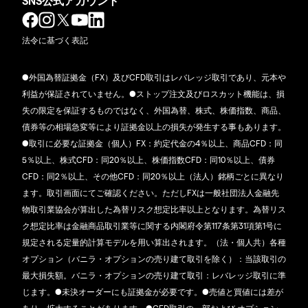
SNS公式アカウント
法令に基づく表記
●外国為替証拠金（FX）及びCFD取引はレバレッジ取引であり、元本や
利益が保証されていません。●ストップ注文及びロスカット機能は、損
失の限定を保証するものではなく、外国為替、株式、株価指数、商品、
債券等の相場急変等により証拠金以上の損失が発生する事もあります。
●取引に必要な証拠金（個人）FX：約定代金の4％以上、商品CFD：同
5％以上、株式CFD：同20％以上、株価指数CFD：同10％以上、債券
CFD：同2％以上、その他CFD：同20％以上（法人）銘柄ごとに異なり
ます。取引画面にてご確認ください。ただしFXは一般社団法人金融先
物取引業協会が算出した為替リスク想定比率以上となります。為替リス
ク想定比率は金融商品取引業等に関する内閣府令第117条第31項第1号に
規定される定量的計算モデルを用い算出されます。（法・個人共）各種
オプション（バニラ・オプションの売り建て取引を除く）：当該取引の
最大損失額。バニラ・オプションの売り建て取引：レバレッジ取引に準
じます。●未決オーダーにも証拠金が必要です。●売値と買値には差が