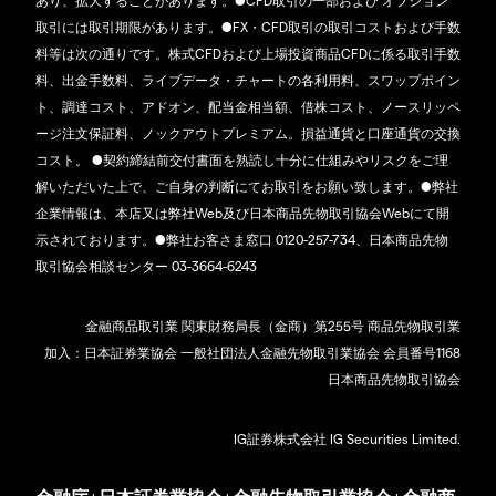
あり、拡大することがあります。●CFD取引の一部および オプション
取引には取引期限があります。●FX・CFD取引の取引コストおよび手数
料等は次の通りです。株式CFDおよび上場投資商品CFDに係る取引手数
料、出金手数料、ライブデータ・チャートの各利用料、スワップポイン
ト、調達コスト、アドオン、配当金相当額、借株コスト、ノースリッペ
ージ注文保証料、ノックアウトプレミアム。損益通貨と口座通貨の交換
コスト。 ●契約締結前交付書面を熟読し十分に仕組みやリスクをご理
解いただいた上で、ご自身の判断にてお取引をお願い致します。●弊社
企業情報は、本店又は弊社Web及び日本商品先物取引協会Webにて開
示されております。●弊社お客さま窓口 0120-257-734、日本商品先物
取引協会相談センター 03-3664-6243
金融商品取引業 関東財務局長（金商）第255号 商品先物取引業
加入：日本証券業協会 一般社団法人金融先物取引業協会 会員番号1168
日本商品先物取引協会
IG証券株式会社 IG Securities Limited.