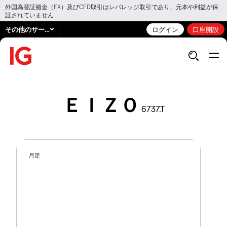
外国為替証拠金（FX）及びCFD取引はレバレッジ取引であり、元本や利益が保
証されていません
その他のサービス
ログイン
口座開設
ＥＩＺＯ
6737.T
月足